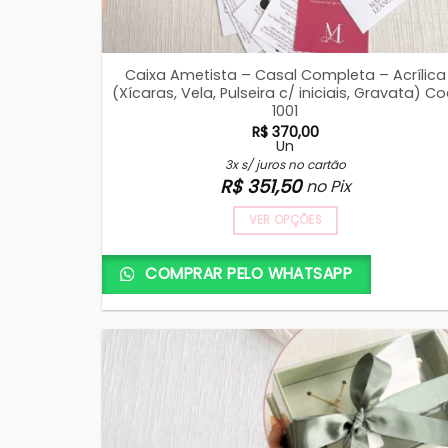
Caixa Ametista – Casal Completa – Acrílica
(Xícaras, Vela, Pulseira c/ iniciais, Gravata) Co
1001
R$
370,00
Un
3x s/ juros no cartão
R$
351,50
no Pix
VER OPÇÕES
COMPRAR PELO WHATSAPP