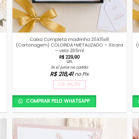
Caixa Completa madrinha 25X15x8
(Cartonagem) COLORIDA+METALIZADO – Xícara
(
– vela 265ml
R$
229,90
Un
3x s/ juros no cartão
R$
218,41
no Pix
VER OPÇÕES
COMPRAR PELO WHATSAPP