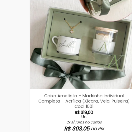
Caixa Ametista – Madrinha Individual
Completa – Acrílica (Xícara, Vela, Pulseira)
Cod. 1001
R$
319,00
Un
3x s/ juros no cartão
R$
303,05
no Pix