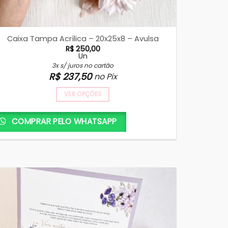
Caixa Tampa Acrílica – 20x25x8 – Avulsa
R$
250,00
Un
3x s/ juros no cartão
R$
237,50
no Pix
VER OPÇÕES
COMPRAR PELO WHATSAPP