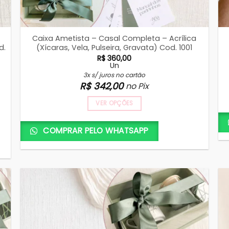
Caixa Ametista – Casal Completa – Acrílica
d.
(Xícaras, Vela, Pulseira, Gravata) Cod. 1001
R$
360,00
Un
3x s/ juros no cartão
R$
342,00
no Pix
VER OPÇÕES
COMPRAR PELO WHATSAPP