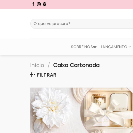
Skip
to
content
Pesquisar
por:
SOBRE NÓS❤️
LANÇAMENTO
Início
/
Caixa Cartonada
FILTRAR