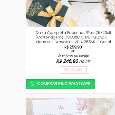
Caixa Completa Padrinhos/Pais 25X20x8
(Cartonagem) COLORIDA+METALIZADO –
Xícaras – Gravata – VELA 265ML – Casal
R$
259,90
Un
3x s/ juros no cartão
R$
246,90
no Pix
VER OPÇÕES
COMPRAR PELO WHATSAPP