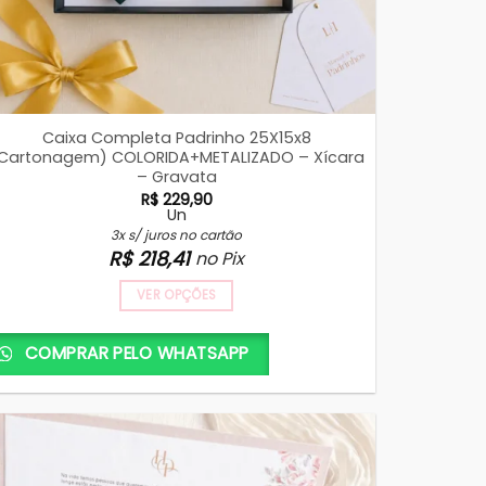
Caixa Completa Padrinho 25X15x8
Cartonagem) COLORIDA+METALIZADO – Xícara
– Gravata
R$
229,90
Un
3x s/ juros no cartão
R$
218,41
no Pix
VER OPÇÕES
COMPRAR PELO WHATSAPP