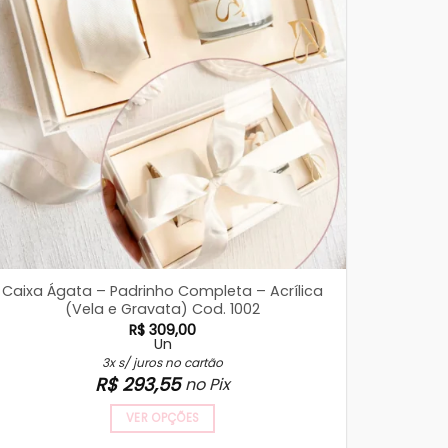
Caixa Ágata – Padrinho Completa – Acrílica
(Vela e Gravata) Cod. 1002
R$
309,00
Un
3x s/ juros no cartão
R$
293,55
no Pix
VER OPÇÕES