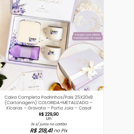
Caixa Completa Padrinhos/Pais 25X20x8
(Cartonagem) COLORIDA+METALIZADO –
Xícaras – Gravata – Porta Joia – Casal
R$
229,90
Un
3x s/ juros no cartão
R$
218,41
no Pix