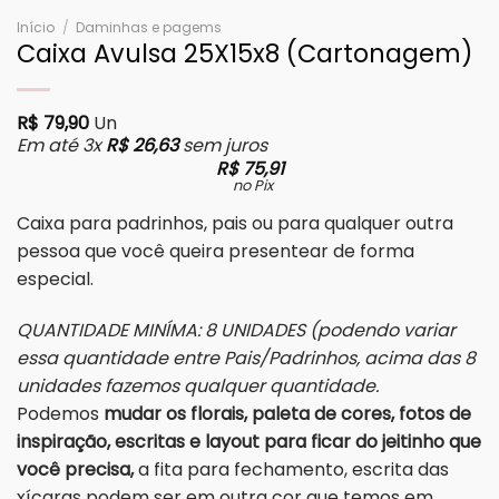
Início
/
Daminhas e pagems
Caixa Avulsa 25X15x8 (Cartonagem)
R$
79,90
Un
Em até 3x
R$
26,63
sem juros
R$
75,91
no Pix
Caixa para padrinhos, pais ou para qualquer outra
pessoa que você queira presentear de forma
especial.
QUANTIDADE MINÍMA: 8 UNIDADES (podendo variar
essa quantidade entre Pais/Padrinhos, acima das 8
unidades fazemos qualquer quantidade.
Podemos
mudar os florais, paleta de cores, fotos de
inspiração, escritas e layout para ficar do jeitinho que
você precisa,
a fita para fechamento, escrita das
xícaras podem ser em outra cor que temos em