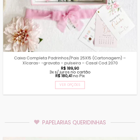
Caixa Completa Padrinhos/Pais 25X15 (Cartonagem) –
Xícaras- -gravata – pulseira – Casal Cod.2070
R$
189,90
3x s/ juros no cartão
R$
180,41
no Pix
VER OPÇÕES
PAPELARIAS QUERIDINHAS