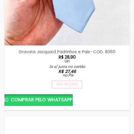
Gravata Jacquard Padrinhos e Pais- COD. 8060
R$
28,90
Un
3x s/ juros no cartão
R$
27,46
no Pix
VER OPÇÕES
Este
produto
COMPRAR PELO WHATSAPP
tem
várias
variantes.
As
opções