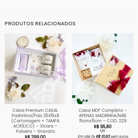
PRODUTOS RELACIONADOS
Caixa Premium CASAL
Caixa MDF Completa –
Padrinhos/Pais 25X15x8
APENAS MADRINHA/MÃE
(Cartonagem + TAMPA
15cmx15cm – COD. 229
ACRÍLICO) – Xícara –
R$
95,80
Un
Pulseira – Gravata
Em até 3x
R$
31,93
sem juros
R$
299,00