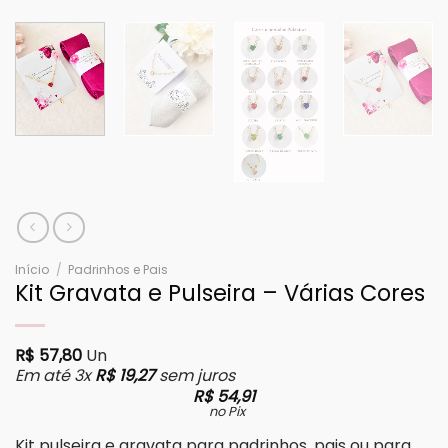
Início
/
Padrinhos e Pais
Kit Gravata e Pulseira – Várias Cores
R$
57,80
Un
Em até 3x
R$
19,27
sem juros
R$
54,91
no Pix
Kit pulseira e gravata para padrinhos, pais ou para