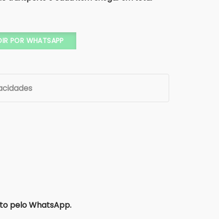
X15x8 (Cartonagem + TAMPA ACRÍLICO) - Xícara - Gravata qu
DIR POR WHATSAPP
vacidades
to pelo WhatsApp.