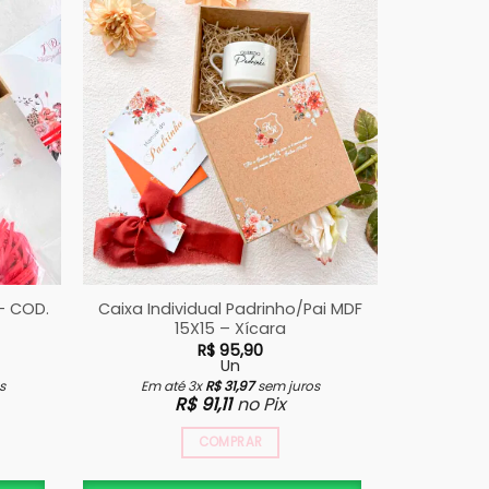
– COD.
Caixa Individual Padrinho/Pai MDF
Caixa M
15X15 – Xícara
R$
95,90
Un
s
Em até 3x
R$
31,97
sem juros
Em a
R$
91,11
no Pix
COMPRAR