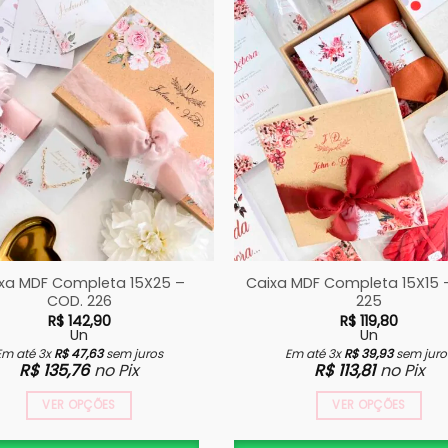
xa MDF Completa 15X25 –
Caixa MDF Completa 15X15 
COD. 226
225
R$
142,90
R$
119,80
Un
Un
Em até 3x
R$
47,63
sem juros
Em até 3x
R$
39,93
sem juro
R$
135,76
no Pix
R$
113,81
no Pix
VER OPÇÕES
VER OPÇÕES