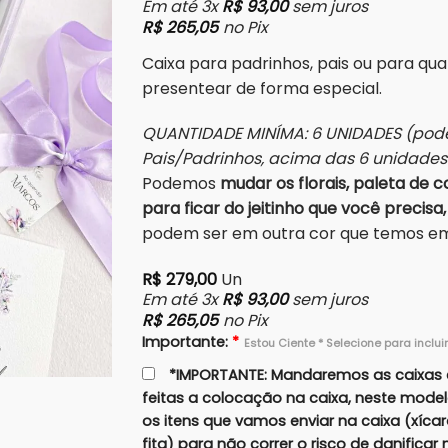
Em até 3x
R$
93,00
sem juros
R$
265,05
no Pix
Caixa para padrinhos, pais ou para qu
presentear de forma especial.
QUANTIDADE MINÍMA: 6 UNIDADES (pode
Pais/Padrinhos, acima das 6 unidade
Podemos
mudar os florais, paleta de co
para ficar do jeitinho que você precisa,
podem ser em outra cor que temos em 
R$
279,00
Un
Em até 3x
R$
93,00
sem juros
R$
265,05
no Pix
Importante:
*
Estou Ciente * Selecione para inclui
*IMPORTANTE: Mandaremos as caixas 
feitas a colocação na caixa, neste mode
os itens que vamos enviar na caixa (xíca
fita) para não correr o risco de danifica