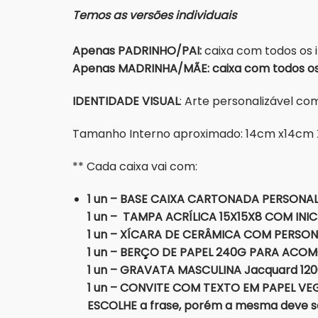
Temos as versões individuais
Apenas PADRINHO/PAI:
caixa com todos os 
Apenas MADRINHA/MÃE: caixa com todos os 
IDENTIDADE VISUAL
: Arte personalizável c
Tamanho Interno aproximado: 14cm x14cm
** Cada caixa vai com:
1 un – BASE CAIXA CARTONADA PERSONAL
1 un – TAMPA ACRÍLICA 15X15X8
COM INI
1 un – XÍCARA DE CERÂMICA COM PERSO
1 un – BERÇO DE PAPEL 240G PARA ACO
1 un – GRAVATA MASCULINA Jacquard 1200 f
1 un – CONVITE COM TEXTO EM PAPEL VEGE
ESCOLHE a frase, porém a mesma deve ser