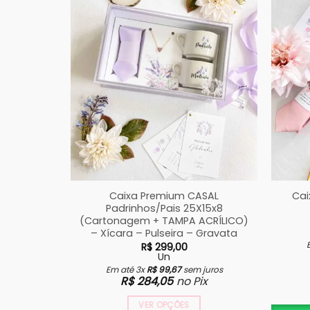
Caixa Premium CASAL
Cai
Padrinhos/Pais 25X15x8
(Cartonagem + TAMPA ACRÍLICO)
– Xícara – Pulseira – Gravata
R$
299,00
Un
Em até 3x
R$
99,67
sem juros
R$
284,05
no Pix
VER OPÇÕES