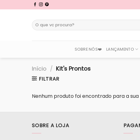
Skip
to
content
Pesquisar
por:
SOBRE NÓS❤️
LANÇAMENTO
Início
/
Kit's Prontos
FILTRAR
Nenhum produto foi encontrado para a sua 
SOBRE A LOJA
PAGA