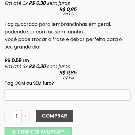
Em até 3x
R$
0,30
sem juros
R$
0,85
no Pix
Tag quadrada para lembrancinhas em geral,
podendo ser com ou sem furinho.
Você pode trocar a frase e deixar perfeita para o
seu grande dia!
R$
0,89
Un
Em até 3x
R$
0,30
sem juros
R$
0,85
no Pix
Tag COM ou SEM furo?
Tag Lembrancinha Quadrada - COD. 248 quantidade
COMPRAR
PEDIR POR WHATSAPP