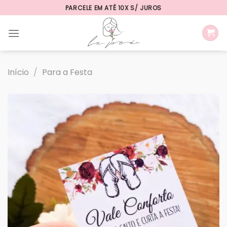
Skip
PARCELE EM ATÉ 10X S/ JUROS
to
content
Início
/
Para a Festa