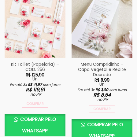
Kit Toillet (Papelaria) –
Menu Compridinho –
COD. 256
Capa Vegetal e Rebite
Dourado
R$
125,90
Un
R$
8,99
Un
Em até 3x
R$
41,97
sem juros
R$
119,61
Em até 3x
R$
3,00
sem juros
no Pix
R$
8,54
no Pix
COMPRAR
COMPRAR
COMPRAR PELO
COMPRAR PELO
WHATSAPP
WHATSAPP