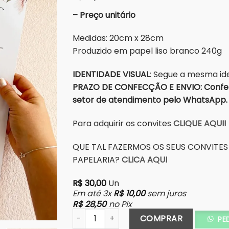
– Preço unitário
Medidas: 20cm x 28cm
Produzido em papel liso branco 240g
IDENTIDADE VISUAL
: Segue a mesma ide
PRAZO DE CONFECÇÃO E ENVIO: Conferi
setor de atendimento pelo WhatsApp.
Para adquirir os convites
CLIQUE AQUI!
QUE TAL FAZERMOS OS SEUS CONVITES
PAPELARIA?
CLICA AQUI
R$
30,00
Un
Em até 3x
R$
10,00
sem juros
R$
28,50
no Pix
Menu Bar quantidade
COMPRAR
PE