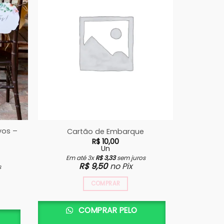
vos –
Tag Lem
Cartão de Embarque
R$
10,00
Un
Em até 3x
R$
3,33
sem juros
R$
9,50
no Pix
s
Em a
COMPRAR
COMPRAR PELO