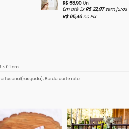
R$
68,90
Un
Em até 3x
R$
22,97
sem juros
R$
65,46
no Pix
9 × 0,1 cm
 artesanal(rasgada), Borda corte reto