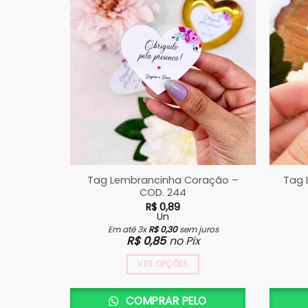
Tag Lembrancinha Coração –
Tag 
COD. 244
R$
0,89
Un
Em até 3x
R$
0,30
sem juros
R$
0,85
no Pix
VER OPÇÕES
COMPRAR PELO