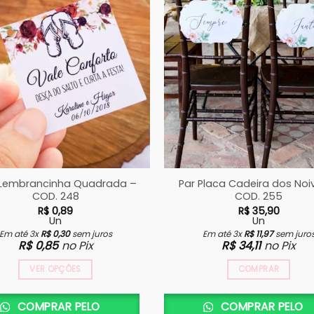
Lembrancinha Quadrada –
Par Placa Cadeira dos Noi
COD. 248
COD. 255
R$
0,89
R$
35,90
Un
Un
Em até 3x
R$
0,30
sem juros
Em até 3x
R$
11,97
sem juro
R$
0,85
no Pix
R$
34,11
no Pix
VER OPÇÕES
COMPRAR
COMPRAR PELO
COMPRAR PELO