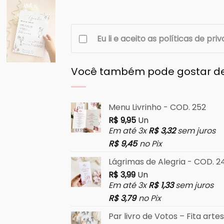
Eu li e aceito as políticas de pri
Você também pode gostar d
Menu Livrinho - COD. 252
R$
9,95
Un
Em até 3x
R$
3,32
sem juros
R$
9,45
no Pix
Lágrimas de Alegria - COD. 2
R$
3,99
Un
Em até 3x
R$
1,33
sem juros
R$
3,79
no Pix
Par livro de Votos – Fita art