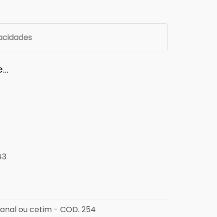
vacidades
e…
43
esanal ou cetim - COD. 254