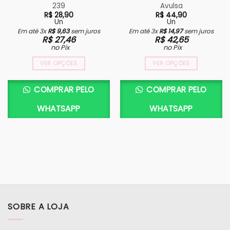
239
Avulsa
R$
28,90
R$
44,90
Un
Un
Em até 3x
R$
9,63
sem juros
Em até 3x
R$
14,97
sem juros
R$
27,46
R$
42,65
no Pix
no Pix
VER OPÇÕES
VER OPÇÕES
Este
produto
COMPRAR PELO
COMPRAR PELO
tem
várias
WHATSAPP
WHATSAPP
variantes.
As
opções
podem
ser
escolhidas
na
página
do
SOBRE A LOJA
produto