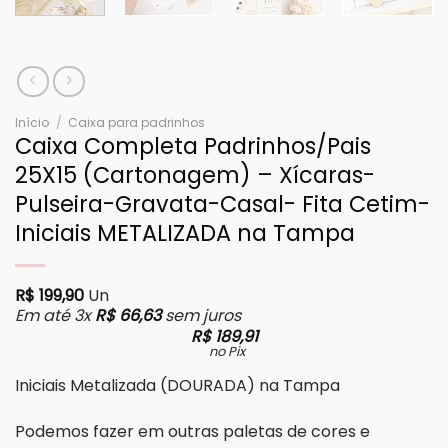
Início
/
Caixa para padrinhos
Caixa Completa Padrinhos/Pais
25X15 (Cartonagem) – Xícaras-
Pulseira-Gravata-Casal- Fita Cetim-
Iniciais METALIZADA na Tampa
R$
199,90
Un
Em até 3x
R$
66,63
sem juros
R$
189,91
no Pix
Iniciais Metalizada (DOURADA) na Tampa
Podemos fazer em outras paletas de cores e