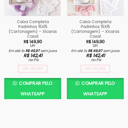
Caixa Completa
Caixa Completa
Padrinhos 15X15
Padrinhos 15X15
(Cartonagem) – Xícaras
(Cartonagem) – Xícaras
Casal
Casal
R$
149,90
R$
149,90
Un
Un
Em até 3x
R$
49,97
sem juros
Em até 3x
R$
49,97
sem juros
R$
142,41
R$
142,41
no Pix
no Pix
VER OPÇÕES
VER OPÇÕES
COMPRAR PELO
COMPRAR PELO
WHATSAPP
WHATSAPP