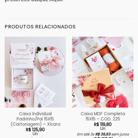
PRODUTOS RELACIONADOS
Caixa Individual
Caixa MDF Completa
Padrinho/Pai 15X15
15X15 – COD. 225
(Cartonagem) – Xícara
R$
119,80
Un
R$
125,90
Un
Em até 3x
R$
39,93
sem juros