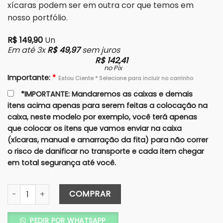
xícaras podem ser em outra cor que temos em
nosso portfólio.
R$
149,90
Un
Em até 3x
R$
49,97
sem juros
R$
142,41
no Pix
Importante:
*
Estou Ciente * Selecione para incluir no carrinho
*IMPORTANTE: Mandaremos as caixas e demais
itens acima apenas para serem feitas a colocação na
caixa, neste modelo por exemplo, você terá apenas
que colocar os itens que vamos enviar na caixa
(xícaras, manual e amarração da fita) para não correr
o risco de danificar no transporte e cada item chegar
em total segurança até você.
Caixa Completa Padrinhos 15X15 (Cartonagem) - Xícaras 
COMPRAR
PEDIR POR WHATSAPP