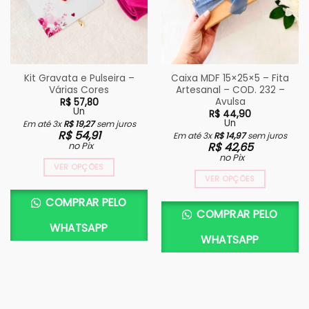
Kit Gravata e Pulseira –
Caixa MDF 15×25×5 – Fita
Várias Cores
Artesanal – COD. 232 –
Avulsa
R$
57,80
Un
R$
44,90
Un
Em até 3x
R$
19,27
sem juros
R$
54,91
Em até 3x
R$
14,97
sem juros
no Pix
R$
42,65
no Pix
VER OPÇÕES
VER OPÇÕES
COMPRAR PELO
COMPRAR PELO
WHATSAPP
WHATSAPP