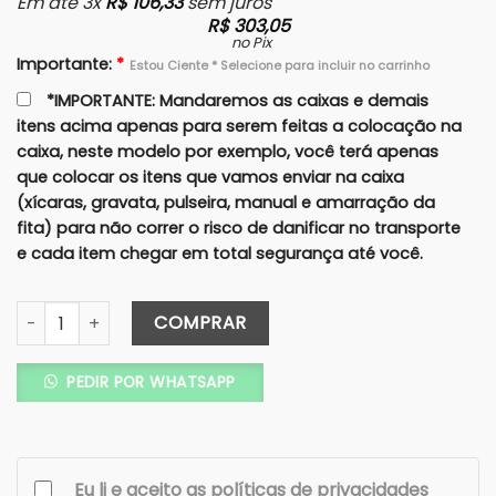
Em até 3x
R$
106,33
sem juros
R$
303,05
no Pix
Importante:
*
Estou Ciente * Selecione para incluir no carrinho
*IMPORTANTE: Mandaremos as caixas e demais
itens acima apenas para serem feitas a colocação na
caixa, neste modelo por exemplo, você terá apenas
que colocar os itens que vamos enviar na caixa
(xícaras, gravata, pulseira, manual e amarração da
fita) para não correr o risco de danificar no transporte
e cada item chegar em total segurança até você.
Caixa Turmalina – Madrinha/Mãe – Cartonagem / verniz Pret
COMPRAR
PEDIR POR WHATSAPP
Eu li e aceito as políticas de privacidades