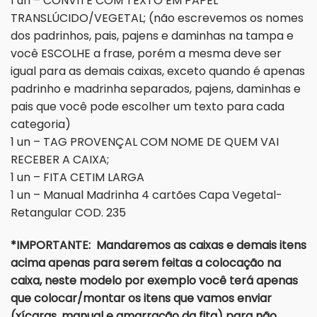
1 un – CONVITE COM TEXTO EM PAPEL
TRANSLÚCIDO/VEGETAL; (não escrevemos os nomes
dos padrinhos, pais, pajens e daminhas na tampa e
você ESCOLHE a frase, porém a mesma deve ser
igual para as demais caixas, exceto quando é apenas
padrinho e madrinha separados, pajens, daminhas e
pais que você pode escolher um texto para cada
categoria)
1 un – TAG PROVENÇAL COM NOME DE QUEM VAI
RECEBER A CAIXA;
1 un – FITA CETIM LARGA
1 un – Manual Madrinha 4 cartões Capa Vegetal-
Retangular COD. 235
*IMPORTANTE: Mandaremos as caixas e demais itens
acima apenas para serem feitas a colocação na
caixa, neste modelo por exemplo você terá apenas
que colocar/montar os itens que vamos enviar
(xícaras, manual e amarração da fita) para não