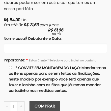
xícaras podem ser em outra cor que temos em
nosso portfólio.
R$
64,90
Un
Em até 3x
R$
21,63
sem juros
R$
61,66
no Pix
Nome casal/ Debutante e Data:
Importante:
*
Estou Ciente * Selecione para incluir no carrinho
* CONVITE SEM MONTAGEM DO LAÇO: Mandaremos
os itens apenas para serem feitas as finalizações,
neste modelo por exemplo você terá apenas que
fazer o lacinho com as fitas que já iremos mandar
cortadinho nas medidas certas.
Caixa Individual 15X15x5 (Cartonagem)- Avulsa quantidade
COMPRAR