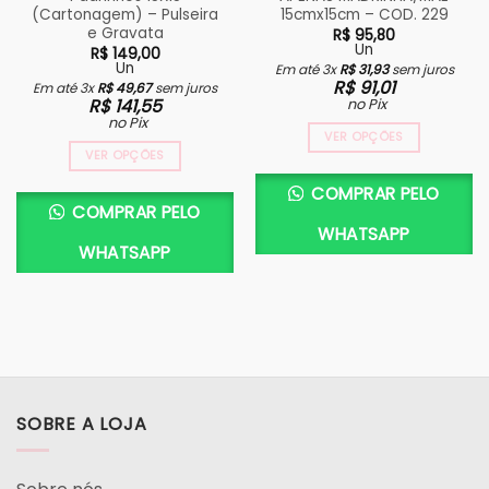
(Cartonagem) – Pulseira
15cmx15cm – COD. 229
e Gravata
R$
95,80
Un
R$
149,00
Un
Em até 3x
R$
31,93
sem juros
R$
91,01
Em até 3x
R$
49,67
sem juros
R$
141,55
no Pix
no Pix
VER OPÇÕES
VER OPÇÕES
COMPRAR PELO
COMPRAR PELO
WHATSAPP
WHATSAPP
SOBRE A LOJA