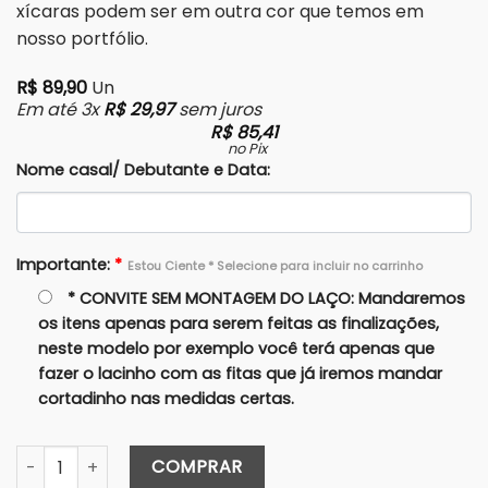
xícaras podem ser em outra cor que temos em
nosso portfólio.
R$
89,90
Un
Em até 3x
R$
29,97
sem juros
R$
85,41
no Pix
Nome casal/ Debutante e Data:
Importante:
*
Estou Ciente * Selecione para incluir no carrinho
* CONVITE SEM MONTAGEM DO LAÇO: Mandaremos
os itens apenas para serem feitas as finalizações,
neste modelo por exemplo você terá apenas que
fazer o lacinho com as fitas que já iremos mandar
cortadinho nas medidas certas.
Caixa G Avulsa 25X20x8 (Cartonagem) quantidade
COMPRAR