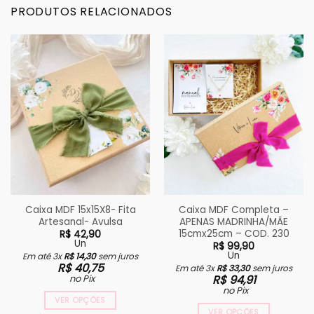
PRODUTOS RELACIONADOS
Caixa MDF 15x15X8- Fita
Caixa MDF Completa –
Artesanal- Avulsa
APENAS MADRINHA/MÃE
15cmx25cm – COD. 230
R$
42,90
Un
R$
99,90
Un
Em até 3x
R$
14,30
sem juros
R$
40,75
Em até 3x
R$
33,30
sem juros
no Pix
R$
94,91
no Pix
VER OPÇÕES
VER OPÇÕES