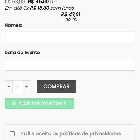
R$
53,90
R$
45,90
Un
Em até 3x
R$
15,30
sem juros
R$
43,61
no Pix
Nomes:
Data do Evento
Porta Joia Personalizado - Nome em alto relevo - Cor Off
COMPRAR
PEDIR POR WHATSAPP
Eu li e aceito as políticas de privacidades