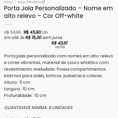
Início
/
Mais Vendidos🏆
Porta Joia Personalizado – Nome em
alto relevo – Cor Off-white
O preço original era: R$ 53,90.
O preço atual é: R$ 45,90.
R$
53,90
R$
45,90
Un
Em até 3x
R$
15,30
sem juros
R$
43,61
no Pix
Porta joias personalizado com nomes em alto relevo
e cores vibrantes, material de couro sintético com
revestimento aveludado. Possui compartimentos
internos para anéis, brincos, pulseiras e colares.
Altura : 5 cm
Largura : 10 cm
Profundidade : 10 cm
QUANTIDADE MINÍMA: 8 UNIDADES
O preço original era: R$ 53,90.
O preço atual é: R$ 45,90.