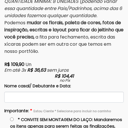
QUANTIDADE MINÍMA: 8 UNIDADES (podendo variar
essa quantidade entre Pais/Padrinhos, acima das 6
unidades fazemos qualquer quantidade.
Podemos
mudar os florais, paleta de cores, fotos de
inspiração, escritas e layout para ficar do jeitinho que
você precisa,
a fita para fechamento, escrita das
xícaras podem ser em outra cor que temos em
nosso portfólio.
R$
109,90
Un
Em até 3x
R$
36,63
sem juros
R$
104,41
no Pix
Nome casal/ Debutante e Data:
Importante:
*
Estou Ciente * Selecione para incluir no carrinho
* CONVITE SEM MONTAGEM DO LAÇO: Mandaremos
os itens apenas para serem feitas as finalizações,