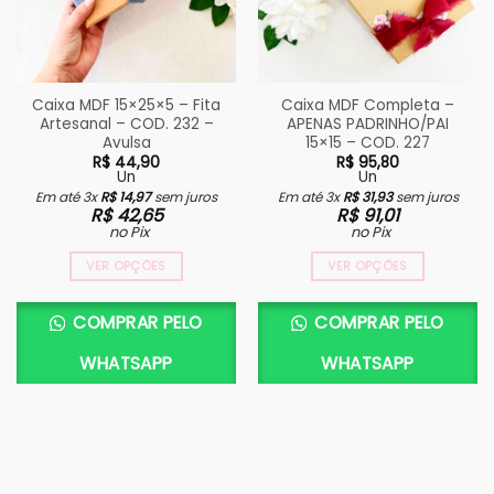
Caixa MDF 15×25×5 – Fita
Caixa MDF Completa –
Artesanal – COD. 232 –
APENAS PADRINHO/PAI
Avulsa
15×15 – COD. 227
R$
44,90
R$
95,80
Un
Un
Em até 3x
R$
14,97
sem juros
Em até 3x
R$
31,93
sem juros
R$
42,65
R$
91,01
no Pix
no Pix
VER OPÇÕES
VER OPÇÕES
COMPRAR PELO
COMPRAR PELO
WHATSAPP
WHATSAPP