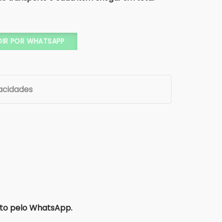
5X15x8 (Cartonagem + TAMPA ACRÍLICO) - Xícara - Porta Jói
DIR POR WHATSAPP
vacidades
to pelo WhatsApp.