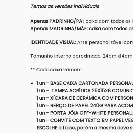
Temos as versões individuais
Apenas PADRINHO/PAI:
caixa com todos os 
Apenas MADRINHA/MÃE: caixa com todos os 
IDENTIDADE VISUAL
: Arte personalizável c
Tamanho Interno aproximado: 24cm x14cm
** Cada caixa vai com:
1 un – BASE CAIXA CARTONADA PERSONAL
1 un – TAMPA ACRÍLICA 25X15X8
COM INI
1 un – XÍCARA DE CERÂMICA COM PERSO
1 un – BERÇO DE PAPEL 240G PARA ACOM
1 un – PORTA JÓIA OFF-WHITE PERSONAL
1 un – CONVITE COM TEXTO EM PAPEL VEGE
ESCOLHE a frase, porém a mesma deve ser