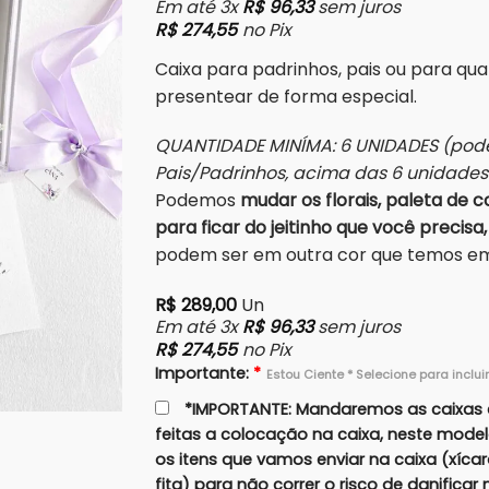
Em até 3x
R$
96,33
sem juros
R$
274,55
no Pix
Caixa para padrinhos, pais ou para qu
presentear de forma especial.
QUANTIDADE MINÍMA: 6 UNIDADES (pode
Pais/Padrinhos, acima das 6 unidade
Podemos
mudar os florais, paleta de co
para ficar do jeitinho que você precisa,
podem ser em outra cor que temos em 
R$
289,00
Un
Em até 3x
R$
96,33
sem juros
R$
274,55
no Pix
Importante:
*
Estou Ciente * Selecione para inclui
*IMPORTANTE: Mandaremos as caixas 
feitas a colocação na caixa, neste mode
os itens que vamos enviar na caixa (xíca
fita) para não correr o risco de danifica