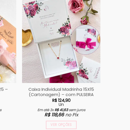
25 –
Caixa Individual Madrinha 15X15
Kit Gra
(Cartonagem) – com PULSEIRA
R$
124,90
Un
s
Em até 3x
R$
41,63
sem juros
Em a
R$
118,66
no Pix
VER OPÇÕES