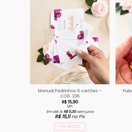
Manual Padrinhos 6 cartões –
Puls
COD. 236
R$
15,90
Un
Em até 3x
R$
5,30
sem juros
R$
15,11
no Pix
VER OPÇÕES