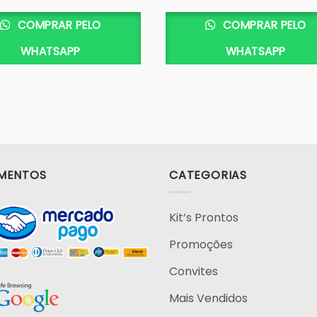
Este
produto
COMPRAR PELO
COMPRAR PELO
tem
WHATSAPP
WHATSAPP
várias
variantes.
As
opções
podem
ser
escolhidas
na
MENTOS
CATEGORIAS
página
do
produto
Kit’s Prontos
Promoções
Convites
Mais Vendidos