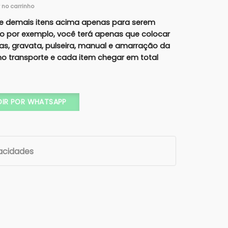
r no carrinho
e demais itens acima apenas para serem
lo por exemplo, você terá apenas que colocar
ras, gravata, pulseira, manual e amarração da
r no transporte e cada item chegar em total
 (Xícaras, Vela, Pulseira c/ iniciais, Gravata) Cod. 1001 quant
DIR POR WHATSAPP
vacidades