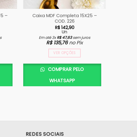
15 –
Caixa MDF Completa 15X25 –
Caixa
COD. 226
Artesan
R$
142,90
Un
s
Em até 3x
R$
47,63
sem juros
Em a
R$
135,76
no Pix
VER OPÇÕES
COMPRAR PELO
WHATSAPP
REDES SOCIAIS