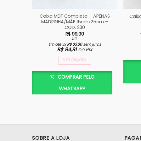
Caixa MDF Completa – APENAS
Caixa
MADRINHA/MÃE 15cmx25cm –
COD. 230
R$
99,90
Un
Em até 3x
R$
33,30
sem juros
R$
94,91
no Pix
VER OPÇÕES
COMPRAR PELO
WHATSAPP
SOBRE A LOJA
PAGA