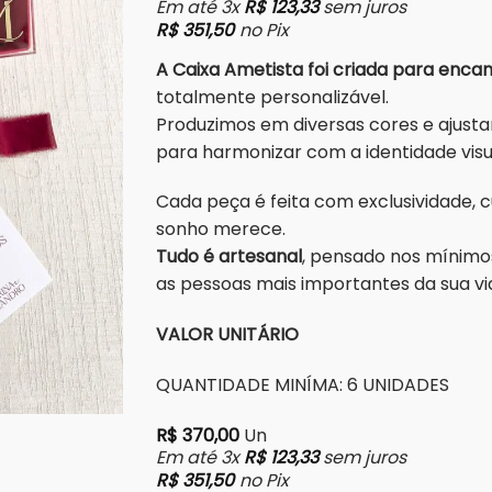
Em até 3x
R$
123,33
sem juros
R$
351,50
no Pix
A Caixa Ametista foi criada para enca
totalmente personalizável.
Produzimos em diversas cores e ajustamos
para harmonizar com a identidade vis
Cada peça é feita com exclusividade, 
sonho merece.
Tudo é artesanal
, pensado nos mínimo
as pessoas mais importantes da sua vi
VALOR UNITÁRIO
QUANTIDADE MINÍMA: 6 UNIDADES
R$
370,00
Un
Em até 3x
R$
123,33
sem juros
R$
351,50
no Pix