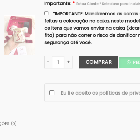
Importante:
*
Estou Ciente * Selecione para inclui
*IMPORTANTE: Mandaremos as caixas 
feitas a colocação na caixa, neste mode
os itens que vamos enviar na caixa (xíca
fita) para não correr o risco de danifica
segurança até você.
Caixa Ametista - Casal Completa - Acrílica
COMPRAR
PE
Eu li e aceito as políticas de pri
ÇÕES (0)