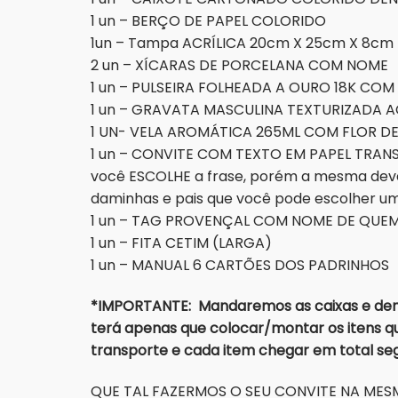
1 un – BERÇO DE PAPEL COLORIDO
1un – Tampa ACRÍLICA 20cm X 25cm X 8cm
2 un – XÍCARAS DE PORCELANA COM NOME
1 un – PULSEIRA FOLHEADA A OURO 18K COM
1 un – GRAVATA MASCULINA TEXTURIZADA
1 UN- VELA AROMÁTICA 265ML COM FLOR D
1 un – CONVITE COM TEXTO EM PAPEL TRANSL
você ESCOLHE a frase, porém a mesma deve 
daminhas e pais que você pode escolher um
1 un – TAG PROVENÇAL COM NOME DE QUEM 
1 un – FITA CETIM (LARGA)
1 un – MANUAL 6 CARTÕES DOS PADRINHOS
*IMPORTANTE: Mandaremos as caixas e dema
terá apenas que colocar/montar os itens qu
transporte e cada item chegar em total s
QUE TAL FAZERMOS O SEU CONVITE NA MESM