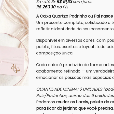
Em até 3x
R$
91,33
sem juros
R$
260,30
no Pix
A Caixa Quartzo Padrinho ou Pai nasce
Um presente completo, sofisticado e 
refletir a identidade do seu casamento
Disponível em diversas cores, com possi
paleta, fitas, escritas e layout, tudo 
composição única.
Cada caixa é produzida de forma artes
acabamento refinado — um verdadeiro
emocionar as pessoas mais especiais da
QUANTIDADE MINÍMA: 6 UNIDADES (pode
Pais/Padrinhos, acima das 6 unidade
Podemos
mudar os florais, paleta de co
para ficar do jeitinho que você precisa,