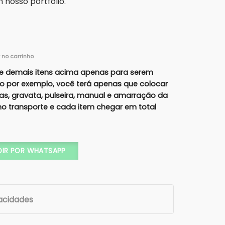
nosso portfólio.
r no carrinho
e demais itens acima apenas para serem
lo por exemplo, você terá apenas que colocar
ras, gravata, pulseira, manual e amarração da
r no transporte e cada item chegar em total
 Cartonagem (Xícara, Gravata, Vela aromática) Cod. 1003 qu
DIR POR WHATSAPP
vacidades