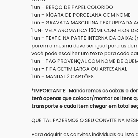
1 un – BERÇO DE PAPEL COLORIDO
1 un – XÍCARA DE PORCELANA COM NOME
1 un – GRAVATA MASCULINA TEXTURIZADA
1 UN- VELA AROMÁTICA 150ML COM FLOR DES
1 un – TEXTO NA PARTE INTERNA DA CAIXA; (
porém a mesma deve ser igual para as dema
você pode escolher um texto para cada ca
1 un – TAG PROVENÇAL COM NOME DE QUEM 
1 un – FITA CETIM LARGA OU ARTESANAL
1 un – MANUAL 3 CARTÕES
*IMPORTANTE: Mandaremos as caixas e dema
terá apenas que colocar/montar os itens qu
transporte e cada item chegar em total s
QUE TAL FAZERMOS O SEU CONVITE NA MESM
Para adquirir os convites individuais ou list