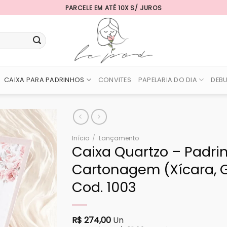
PARCELE EM ATÉ 10X S/ JUROS
CAIXA PARA PADRINHOS
CONVITES
PAPELARIA DO DIA
DEB
Início
/
Lançamento
Caixa Quartzo – Padri
Cartonagem (Xícara, G
Cod. 1003
R$
274,00
Un