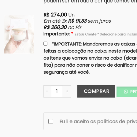
podem ser em outra cor que temos em 
R$
274,00
Un
Em até 3x
R$
91,33
sem juros
R$
260,30
no Pix
Importante:
*
Estou Ciente * Selecione para inclui
*IMPORTANTE: Mandaremos as caixas 
feitas a colocação na caixa, neste mode
os itens que vamos enviar na caixa (xíca
fita) para não correr o risco de danifica
segurança até você.
Caixa Quartzo - Padrinho/Pai Completa -
COMPRAR
PE
Eu li e aceito as políticas de pri