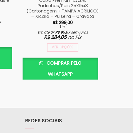
has e
Caixa Premium CASAL
Manual 
Padrinhos/Pais 25X15x8
(Cartonagem + TAMPA ACRÍLICO)
– Xícara – Pulseira – Gravata
s
Em a
R$
299,00
Un
Em até 3x
R$
99,67
sem juros
R$
284,05
no Pix
VER OPÇÕES
COMPRAR PELO
WHATSAPP
REDES SOCIAIS