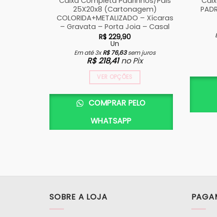
Caixa Completa Padrinhos/Pais
Cai
25X20x8 (Cartonagem)
PADR
COLORIDA+METALIZADO – Xícaras
– Gravata – Porta Joia – Casal
R$
229,90
Un
Em até 3x
R$
76,63
sem juros
R$
218,41
no Pix
VER OPÇÕES
COMPRAR PELO
WHATSAPP
SOBRE A LOJA
PAGA