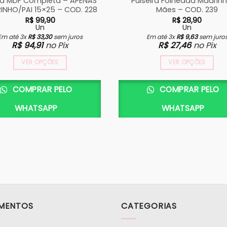
xa MDF Completa – APENAS
Pulseira Folheada Madrin
INHO/PAI 15×25 – COD. 228
Mães – COD. 239
R$
99,90
R$
28,90
Un
Un
Em até 3x
R$
33,30
sem juros
Em até 3x
R$
9,63
sem juro
R$
94,91
no Pix
R$
27,46
no Pix
VER OPÇÕES
VER OPÇÕES
Este
produto
COMPRAR PELO
COMPRAR PELO
tem
WHATSAPP
WHATSAPP
várias
variantes.
As
opções
podem
ser
escolhidas
na
página
MENTOS
CATEGORIAS
do
produto