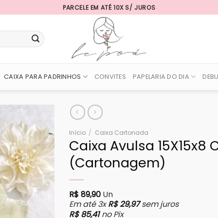
PARCELE EM ATÉ 10X S/ JUROS
CAIXA PARA PADRINHOS
CONVITES
PAPELARIA DO DIA
DEB
Início
/
Caixa Cartonada
Caixa Avulsa 15X15x8
(Cartonagem)
R$
89,90
Un
Em até 3x
R$
29,97
sem juros
R$
85,41
no Pix