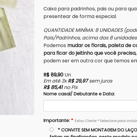
Caixa para padrinhos, pais ou para qu
presentear de forma especial.
QUANTIDADE MINÍMA: 8 UNIDADES (pode
Pais/Padrinhos, acima das 8 unidade
Podemos
mudar os florais, paleta de co
para ficar do jeitinho que você precisa,
podem ser em outra cor que temos em 
R$
89,90
Un
Em até 3x
R$
29,97
sem juros
R$
85,41
no Pix
Nome casal/ Debutante e Data:
Importante:
*
Estou Ciente * Selecione para inclui
* CONVITE SEM MONTAGEM DO LAÇO: