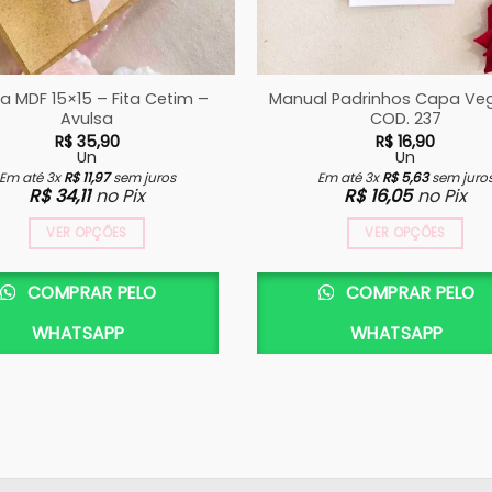
a MDF 15×15 – Fita Cetim –
Manual Padrinhos Capa Veg
Avulsa
COD. 237
R$
35,90
R$
16,90
Un
Un
Em até 3x
R$
11,97
sem juros
Em até 3x
R$
5,63
sem juro
R$
34,11
no Pix
R$
16,05
no Pix
VER OPÇÕES
VER OPÇÕES
COMPRAR PELO
COMPRAR PELO
WHATSAPP
WHATSAPP