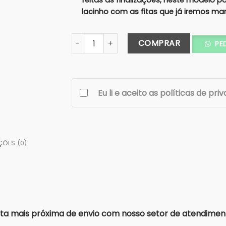
feitas as finalizações, neste modelo 
lacinho com as fitas que já iremos ma
Caixa Avulsa 15X15x8 COLORIDA+METALIZ
COMPRAR
PE
Eu li e aceito as políticas de pri
ÇÕES (0)
a mais próxima de envio com nosso setor de atendimen