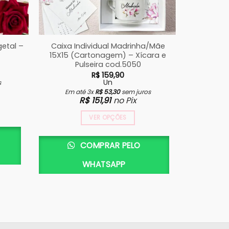
etal –
Caixa Individual Madrinha/Mãe
Caixa Co
15X15 (Cartonagem) – Xícara e
(Carton
Pulseira cod.5050
R$
159,90
Un
s
Em a
Em até 3x
R$
53,30
sem juros
R$
151,91
no Pix
VER OPÇÕES
COMPRAR PELO
WHATSAPP