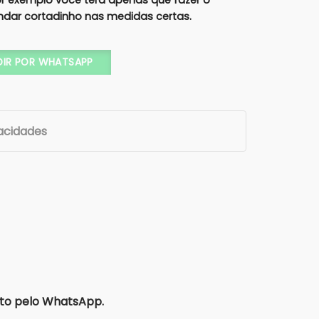
por exemplo você terá apenas que fazer o
ndar cortadinho nas medidas certas.
ADO (Cartonagem) quantidade
DIR POR WHATSAPP
vacidades
to pelo WhatsApp.