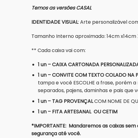
Temos as versões CASAL
IDENTIDADE VISUAL
: Arte personalizável c
Tamanho Interno aproximado: 14cm x14cm
** Cada caixa vai com:
1 un – CAIXA CARTONADA PERSONALIZAD
1 un – CONVITE COM TEXTO COLADO NA 
tampa e você ESCOLHE a frase, porém a 
separados, pajens, daminhas e pais que 
1 un – TAG PROVENÇAL
COM NOME DE QUE
1 un – FITA ARTESANAL OU CETIM
*IMPORTANTE: Mandaremos as caixas sem a a
segurança até você.