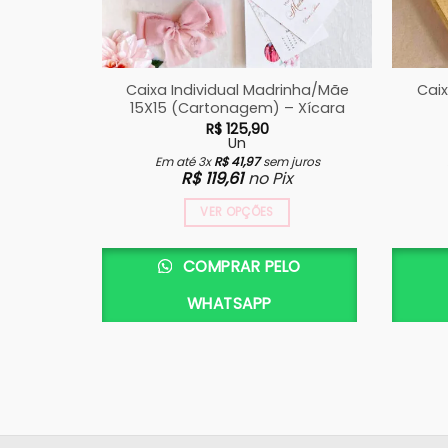
Caixa Individual Madrinha/Mãe
Caix
15X15 (Cartonagem) – Xícara
R$
125,90
Un
Em até 3x
R$
41,97
sem juros
R$
119,61
no Pix
VER OPÇÕES
COMPRAR PELO
WHATSAPP