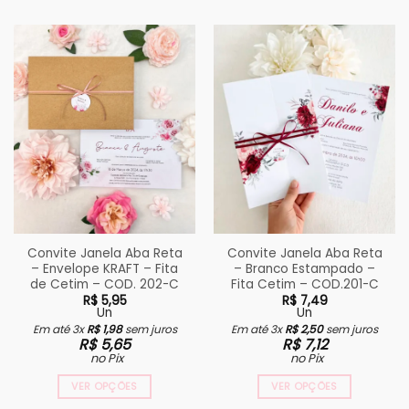
Convite Janela Aba Reta
Convite Janela Aba Reta
– Envelope KRAFT – Fita
– Branco Estampado –
de Cetim – COD. 202-C
Fita Cetim – COD.201-C
R$
5,95
R$
7,49
Un
Un
Em até 3x
R$
1,98
sem juros
Em até 3x
R$
2,50
sem juros
R$
5,65
R$
7,12
no Pix
no Pix
VER OPÇÕES
VER OPÇÕES