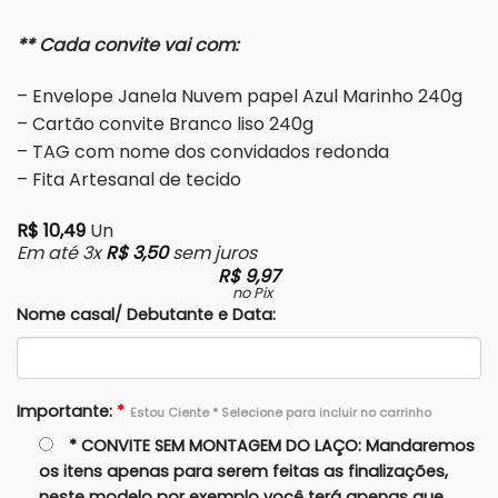
** Cada convite vai com:
– Envelope Janela Nuvem papel Azul Marinho 240g
– Cartão convite Branco liso 240g
– TAG com nome dos convidados redonda
– Fita Artesanal de tecido
R$
10,49
Un
Em até 3x
R$
3,50
sem juros
R$
9,97
no Pix
Nome casal/ Debutante e Data:
Importante:
*
Estou Ciente * Selecione para incluir no carrinho
* CONVITE SEM MONTAGEM DO LAÇO: Mandaremos
os itens apenas para serem feitas as finalizações,
neste modelo por exemplo você terá apenas que