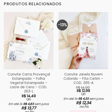
PRODUTOS RELACIONADOS
-13%
Convite Carta Provençal
Convite Janela Nuvem
Estampado – Folha
Colorido – Fita Cetim –
Vegetal Estampada –
COD. 265-A
Lacre de Cera – COD.
R$
14,99
R$
12,99
263-L
Un
R$
14,49
O
O
Em até 3x
R$
4,33
sem juros
Un
preço
preço
R$
12,34
Em até 3x
R$
4,83
sem juros
original
atual
no Pix
R$
13,77
era:
é:
R$ 14,99.
R$ 12,99.
no Pix