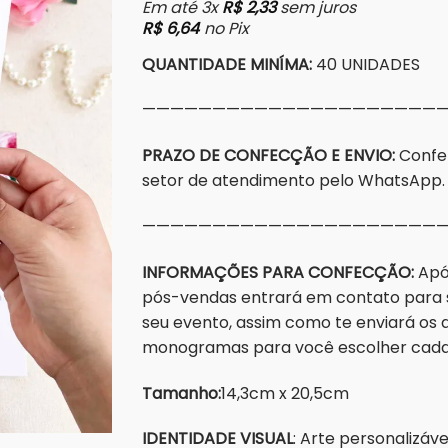
Em até 3x
R$
2,33
sem juros
R$
6,64
no Pix
QUANTIDADE MINÍMA:
40 UNIDADES
——————————————————————
PRAZO DE CONFECÇÃO E ENVIO:
Confe
setor de atendimento pelo WhatsApp.
——————————————————————
INFORMAÇÕES PARA CONFECÇÃO:
Após
pós-vendas entrará em contato para s
seu evento, assim como te enviará os a
monogramas para você escolher cada d
Tamanho:
14,3cm x 20,5cm
IDENTIDADE VISUAL
: Arte personalizáv