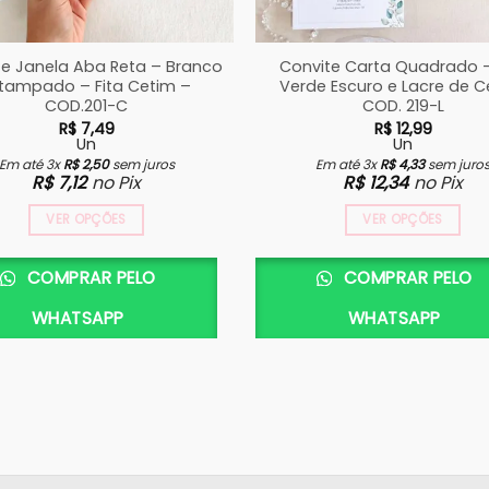
te Janela Aba Reta – Branco
Convite Carta Quadrado –
tampado – Fita Cetim –
Verde Escuro e Lacre de C
COD.201-C
COD. 219-L
R$
7,49
R$
12,99
Un
Un
Em até 3x
R$
2,50
sem juros
Em até 3x
R$
4,33
sem juro
R$
7,12
no Pix
R$
12,34
no Pix
VER OPÇÕES
VER OPÇÕES
COMPRAR PELO
COMPRAR PELO
WHATSAPP
WHATSAPP