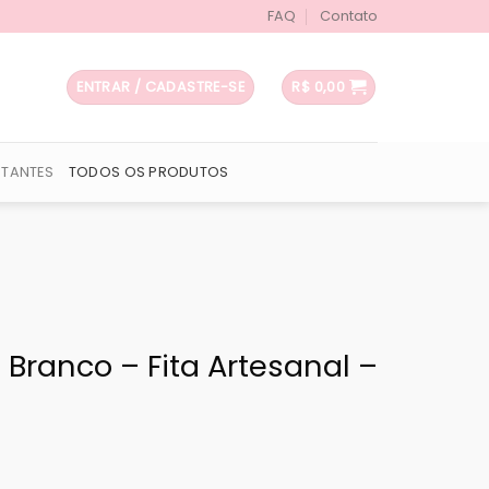
FAQ
Contato
ENTRAR / CADASTRE-SE
R$
0,00
UTANTES
TODOS OS PRODUTOS
Branco – Fita Artesanal –
.