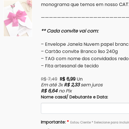
monograma que temos em nosso
CAT
——————————————————————
** Cada convite vai com:
– Envelope Janela Nuvem papel branc
– Cartão convite Branco liso 240g
– TAG com nome dos convidados red
– Fita artesanal de tecido
O preço original era: R$ 7,49.
O preço atual é: R$ 6,99
R$
7,49
R$
6,99
Un
Em até 3x
R$
2,33
sem juros
R$
6,64
no Pix
Nome casal/ Debutante e Data:
Importante:
*
Estou Ciente * Selecione para inclui