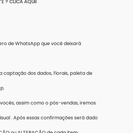
E ?
CLICA AQUiI
das:
úmero de WhatsApp que você deixará
 te chamar por estes meios).
captação dos dados, florais, paleta de
p.
e vocês, assim como o pós-vendas, iremos
visual . Após essas confirmações será dado
VAÇÃO ou ALTERAÇÃO de cada item.