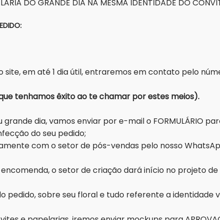
LARIA DO GRANDE DIA NA MESMA IDENTIDADE DO CONVIT
EDIDO:
ós-Ven
 site, em até 1 dia útil, entraremos em contato pelo n
fornecidos para que tenhamos êxito ao
grande dia, vamos enviar por e-mail o FORMULÁRIO para 
nfecção do seu pedido;
ntamente com o setor de pós-vendas pelo nosso WhatsAp
encomenda, o setor de criação dará início no projeto d
pedido, sobre seu floral e tudo referente a identidade 
onvites e papelarias, iremos enviar mockups para APRO