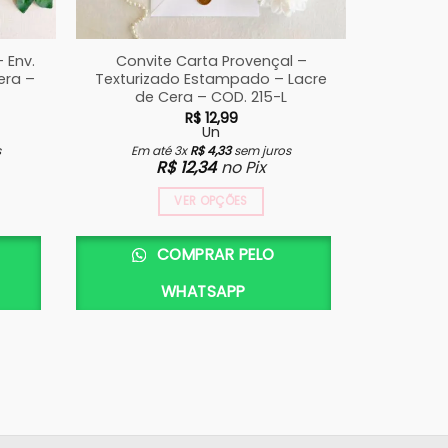
 Env.
Convite Carta Provençal –
Convite
era –
Texturizado Estampado – Lacre
Banco –
de Cera – COD. 215-L
R$
12,99
Un
s
Em até 3x
R$
4,33
sem juros
Em 
R$
12,34
no Pix
VER OPÇÕES
COMPRAR PELO
WHATSAPP