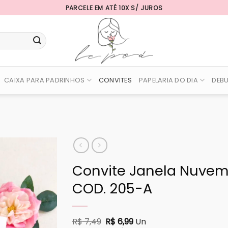
PARCELE EM ATÉ 10X S/ JUROS
CAIXA PARA PADRINHOS
CONVITES
PAPELARIA DO DIA
DEB
Convite Janela Nuvem 
COD. 205-A
O preço original era: R$ 7,49.
O preço atual é: R$ 6,99
R$
7,49
R$
6,99
Un