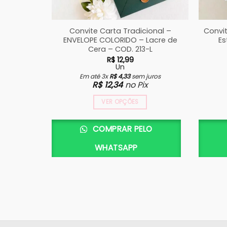
Convite Carta Tradicional –
Convi
ENVELOPE COLORIDO – Lacre de
Es
Cera – COD. 213-L
R$
12,99
Un
Em até 3x
R$
4,33
sem juros
R$
12,34
no Pix
VER OPÇÕES
COMPRAR PELO
WHATSAPP