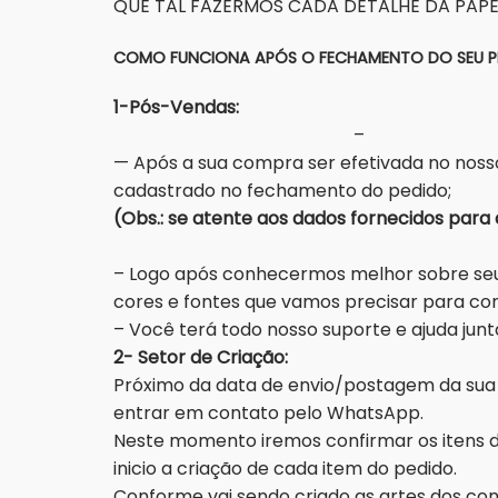
QUE TAL FAZERMOS CADA DETALHE DA PAPE
COMO FUNCIONA APÓS O FECHAMENTO DO SEU P
1-P
–
— Após a sua compra ser efetivada no nosso
cadastrado no fechamento do pedido;
(Obs.: se atente aos dados 
– Logo após conhecermos melhor sobre seu 
cores e fontes que vamos precisar para co
– Você terá todo nosso suporte e ajuda ju
2- Setor de Criação:
Próximo da data de envio/postagem da sua 
entrar em contato pelo WhatsApp.
Neste momento iremos confirmar os itens do 
inicio a criação de cada item do pedido.
Conforme vai sendo criado as artes dos c