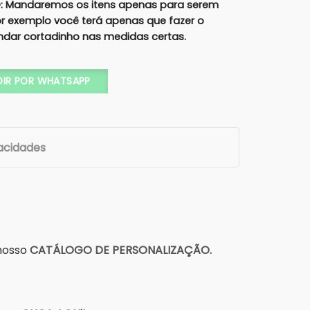
 Mandaremos os itens apenas para serem
por exemplo você terá apenas que fazer o
ndar cortadinho nas medidas certas.
sanal - COD. 205-A quantidade
DIR POR WHATSAPP
vacidades
 nosso
CATÁLOGO DE PERSONALIZAÇÃO.