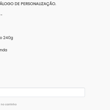
ÁLOGO DE PERSONALIZAÇÃO.
-
o 240g
onda
.
r no carrinho