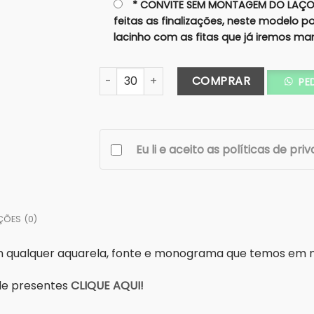
* CONVITE SEM MONTAGEM DO LAÇO:
feitas as finalizações, neste modelo 
lacinho com as fitas que já iremos ma
Convite Janela Nuvem Branco - Fita Arte
COMPRAR
PE
Eu li e aceito as políticas de pri
ÇÕES (0)
om qualquer aquarela, fonte e monograma que temos em
a de presentes
CLIQUE AQUI!