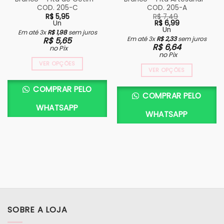
COD. 205-C
COD. 205-A
R$
5,95
R$
7,49
Un
R$
6,99
Un
Em até 3x
R$
1,98
sem juros
O
O
Em até 3x
R$
2,33
sem juros
R$
5,65
preço
preço
R$
6,64
no Pix
original
atual
no Pix
era:
é:
R$ 7,49.
R$ 6,99.
VER OPÇÕES
VER OPÇÕES
COMPRAR PELO
COMPRAR PELO
WHATSAPP
WHATSAPP
SOBRE A LOJA