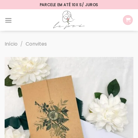
Skip
PARCELE EM ATÉ 10X S/ JUROS
to
content
Início
/
Convites