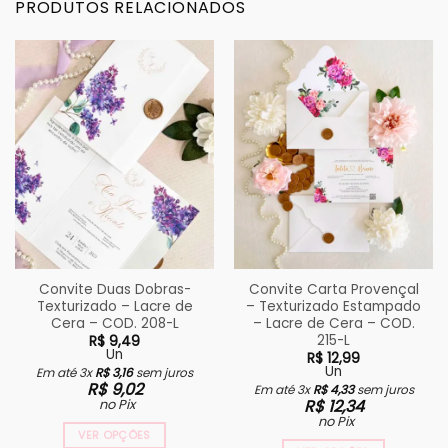
PRODUTOS RELACIONADOS
Convite Duas Dobras-
Convite Carta Provençal
Texturizado – Lacre de
– Texturizado Estampado
Cera – COD. 208-L
– Lacre de Cera – COD.
215-L
R$
9,49
Un
R$
12,99
Un
Em até 3x
R$
3,16
sem juros
R$
9,02
Em até 3x
R$
4,33
sem juros
no Pix
R$
12,34
no Pix
VER OPÇÕES