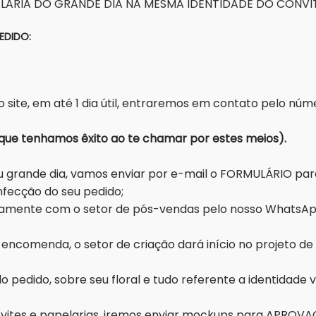
LARIA DO GRANDE DIA NA MESMA IDENTIDADE DO CONVIT
EDIDO:
ós-Ven
 site, em até 1 dia útil, entraremos em contato pelo n
fornecidos para que tenhamos êxito ao
grande dia, vamos enviar por e-mail o FORMULÁRIO para 
nfecção do seu pedido;
ntamente com o setor de pós-vendas pelo nosso WhatsAp
encomenda, o setor de criação dará início no projeto d
pedido, sobre seu floral e tudo referente a identidade 
onvites e papelarias, iremos enviar mockups para APRO