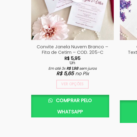
Convite Janela Nuvem Branco –
Fita de Cetim – COD. 205-C
Tex
R$
5,95
Un
Em até 3x
R$
1,98
sem juros
R$
5,65
no Pix
VER OPÇÕES
COMPRAR PELO
WHATSAPP