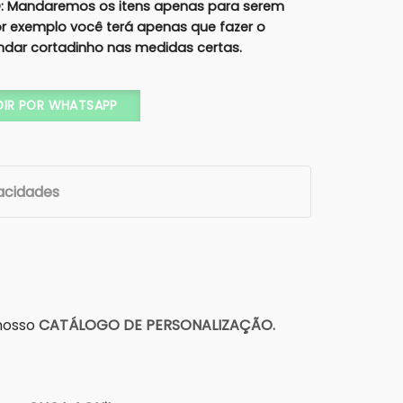
 Mandaremos os itens apenas para serem
por exemplo você terá apenas que fazer o
ndar cortadinho nas medidas certas.
Artesanal - COD. 208-A quantidade
DIR POR WHATSAPP
vacidades
 nosso
CATÁLOGO DE PERSONALIZAÇÃO.