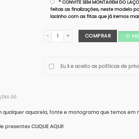
* CONVITE SEM MONTAGEM DO LAÇO:
feitas as finalizações, neste modelo 
lacinho com as fitas que já iremos ma
Convite Duas Dobras- Texturizado - Fita 
COMPRAR
PE
Eu li e aceito as políticas de pri
ÇÕES (0)
om qualquer aquarela, fonte e monograma que temos em
a de presentes
CLIQUE AQUI!