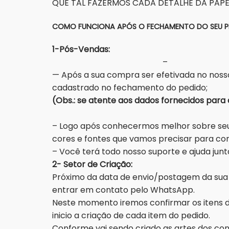
QUE TAL FAZERMOS CADA DETALHE DA PAPE
COMO FUNCIONA APÓS O FECHAMENTO DO SEU P
1-P
–
— Após a sua compra ser efetivada no nosso
cadastrado no fechamento do pedido;
(Obs.: se atente aos dados 
– Logo após conhecermos melhor sobre seu 
cores e fontes que vamos precisar para co
– Você terá todo nosso suporte e ajuda ju
2- Setor de Criação:
Próximo da data de envio/postagem da sua 
entrar em contato pelo WhatsApp.
Neste momento iremos confirmar os itens do 
inicio a criação de cada item do pedido.
Conforme vai sendo criado as artes dos c