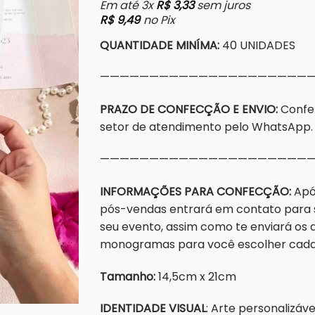
Em até 3x
R$
3,33
sem juros
R$
9,49
no Pix
QUANTIDADE MINÍMA:
40 UNIDADES
——————————————————————
PRAZO DE CONFECÇÃO E ENVIO:
Confe
setor de atendimento pelo WhatsApp.
——————————————————————
INFORMAÇÕES PARA CONFECÇÃO:
Após
pós-vendas entrará em contato para s
seu evento, assim como te enviará os a
monogramas para você escolher cada d
Tamanho:
14,5cm x 21cm
IDENTIDADE VISUAL
: Arte personalizáv