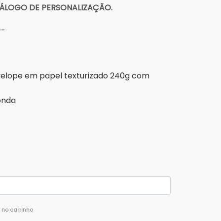
ÁLOGO DE PERSONALIZAÇÃO.
-
nvelope em papel texturizado 240g com
onda
r no carrinho