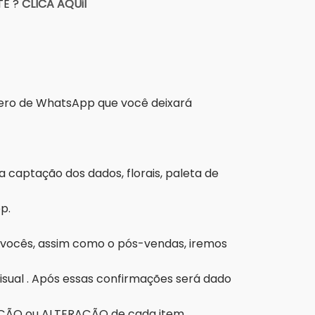
E ?
CLICA AQUiI
das:
úmero de WhatsApp que você deixará
 te chamar por estes meios).
captação dos dados, florais, paleta de
p.
e vocês, assim como o pós-vendas, iremos
visual . Após essas confirmações será dado
VAÇÃO ou ALTERAÇÃO de cada item.