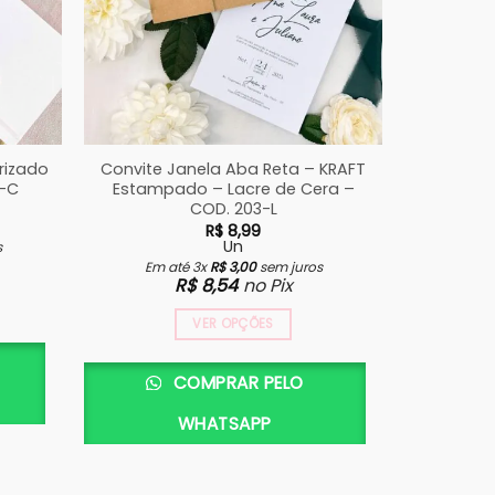
rizado
Convite Janela Aba Reta – KRAFT
Convite
9-C
Estampado – Lacre de Cera –
Banco –
COD. 203-L
R$
8,99
Un
s
Em até 3x
R$
3,00
sem juros
Em 
R$
8,54
no Pix
VER OPÇÕES
COMPRAR PELO
WHATSAPP