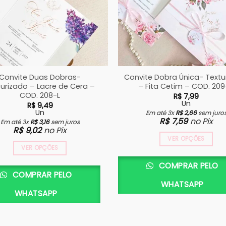
Convite Duas Dobras-
Convite Dobra Única- Textu
turizado – Lacre de Cera –
– Fita Cetim – COD. 20
COD. 208-L
R$
7,99
Un
R$
9,49
Un
Em até 3x
R$
2,66
sem juro
R$
7,59
no Pix
Em até 3x
R$
3,16
sem juros
R$
9,02
no Pix
VER OPÇÕES
VER OPÇÕES
COMPRAR PELO
COMPRAR PELO
WHATSAPP
WHATSAPP