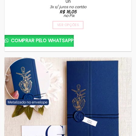
Un
3x s/ juros no cartão
R$
16,05
no Pix
VER OPÇÕES
COMPRAR PELO WHATSAPP