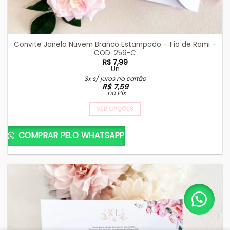
Convite Janela Nuvem Branco Estampado – Fio de Rami –
COD. 259-C
R$
7,99
Un
3x s/ juros no cartão
R$
7,59
no Pix
VER OPÇÕES
COMPRAR PELO WHATSAPP