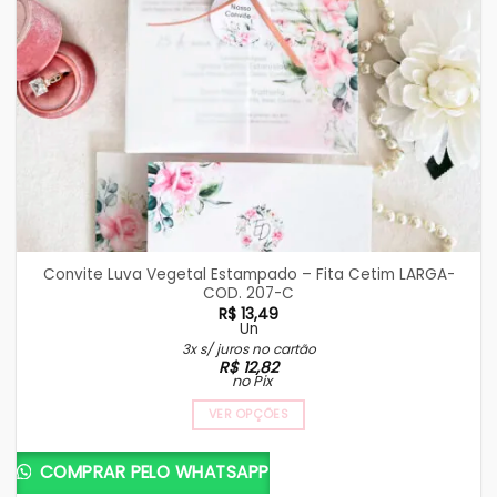
Convite Luva Vegetal Estampado – Fita Cetim LARGA-
COD. 207-C
R$
13,49
Un
3x s/ juros no cartão
R$
12,82
no Pix
VER OPÇÕES
COMPRAR PELO WHATSAPP