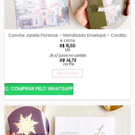
Convite Janela Florence – Metalizado Envelope – Cordão
e Lacre
R$
15,50
Un
3x s/ juros no cartão
R$
14,73
no Pix
VER OPÇÕES
COMPRAR PELO WHATSAPP