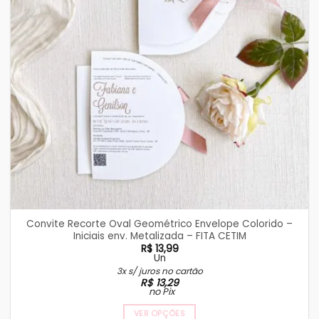
Convite Recorte Oval Geométrico Envelope Colorido –
Iniciais env. Metalizada – FITA CETIM
R$
13,99
Un
3x s/ juros no cartão
R$
13,29
no Pix
VER OPÇÕES