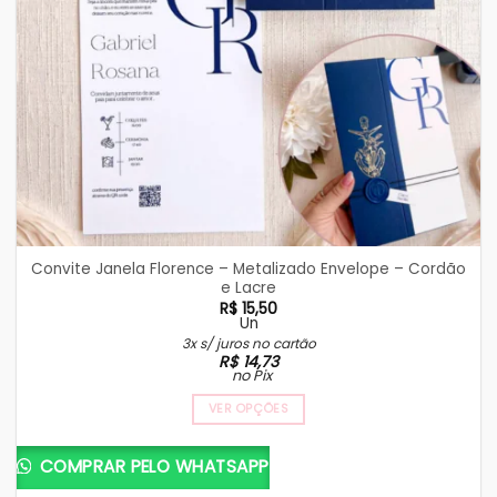
Convite Janela Florence – Metalizado Envelope – Cordão
e Lacre
R$
15,50
Un
3x s/ juros no cartão
R$
14,73
no Pix
VER OPÇÕES
COMPRAR PELO WHATSAPP