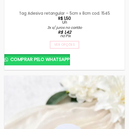
Tag Adesiva retangular – 5cm x 8cm cod. 1545
R$
1,50
Un
3x s/ juros no cartão
R$
1,42
no Pix
VER OPÇÕES
COMPRAR PELO WHATSAPP