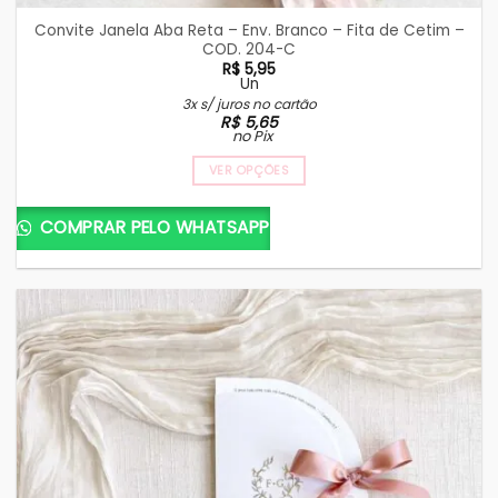
Convite Janela Aba Reta – Env. Branco – Fita de Cetim –
COD. 204-C
R$
5,95
Un
3x s/ juros no cartão
R$
5,65
no Pix
VER OPÇÕES
COMPRAR PELO WHATSAPP