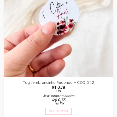
Tag Lembrancinha Redonda – COD. 242
R$
0,79
Un
3x s/ juros no cartão
R$
0,75
no Pix
VER OPÇÕES