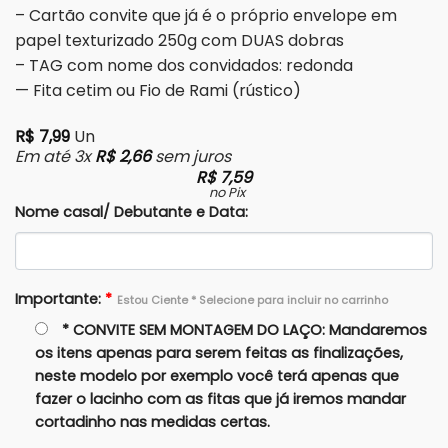
– Cartão convite que já é o próprio envelope em
papel texturizado 250g com DUAS dobras
– TAG com nome dos convidados: redonda
— Fita cetim ou Fio de Rami (rústico)
R$
7,99
Un
Em até 3x
R$
2,66
sem juros
R$
7,59
no Pix
Nome casal/ Debutante e Data:
Importante:
*
Estou Ciente * Selecione para incluir no carrinho
* CONVITE SEM MONTAGEM DO LAÇO: Mandaremos
os itens apenas para serem feitas as finalizações,
neste modelo por exemplo você terá apenas que
fazer o lacinho com as fitas que já iremos mandar
cortadinho nas medidas certas.