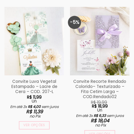
-5%
Convite Luva Vegetal
Convite Recorte Rendado
Estampado – Lacre de
Colorido– Texturizado –
Cera – COD. 207-L
Fita Cetim Larga –
COD.Rendado02
R$
11,99
Un
R$
19,99
R$
18,99
Em até 3x
R$
4,00
sem juros
Un
R$
11,39
O
O
Em até 3x
R$
6,33
sem juros
no Pix
preço
preço
R$
18,04
original
atual
no Pix
VER OPÇÕES
era:
é:
R$ 19,99.
R$ 18,99.