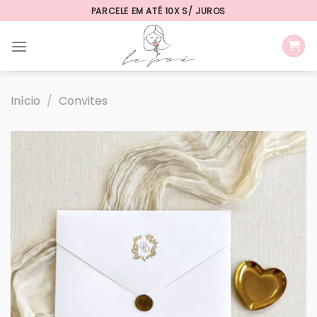
Skip
PARCELE EM ATÉ 10X S/ JUROS
to
content
Início
/
Convites