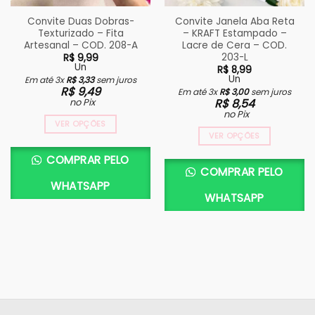
Convite Duas Dobras-
Convite Janela Aba Reta
Texturizado – Fita
– KRAFT Estampado –
Artesanal – COD. 208-A
Lacre de Cera – COD.
203-L
R$
9,99
Un
R$
8,99
Un
Em até 3x
R$
3,33
sem juros
R$
9,49
Em até 3x
R$
3,00
sem juros
no Pix
R$
8,54
no Pix
VER OPÇÕES
VER OPÇÕES
COMPRAR PELO
COMPRAR PELO
WHATSAPP
WHATSAPP