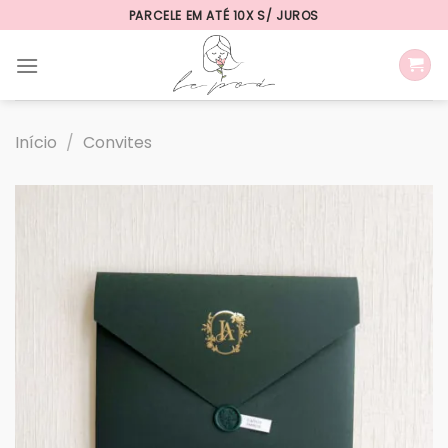
Skip
PARCELE EM ATÉ 10X S/ JUROS
to
content
Início
/
Convites