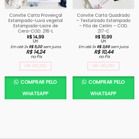
Convite Carta Provençal
Convite Carta Quadrado
Estampado–Luva vegetal
– Texturizado Estampado
Estampada-Lacre de
– Fita de Cetim – COD.
Cera-COD. 216-L
217-C
R$
14,99
R$
10,99
Un
Un
Em até 3x
R$
5,00
sem juros
Em até 3x
R$
3,66
sem juros
R$
14,24
R$
10,44
no Pix
no Pix
VER OPÇÕES
VER OPÇÕES
COMPRAR PELO
COMPRAR PELO
WHATSAPP
WHATSAPP