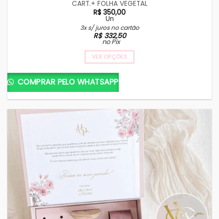
CART.+ FOLHA VEGETAL
R$
350,00
Un
3x s/ juros no cartão
R$
332,50
no Pix
VER OPÇÕES
COMPRAR PELO WHATSAPP