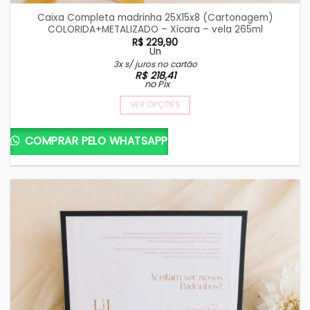
Caixa Completa madrinha 25X15x8 (Cartonagem)
COLORIDA+METALIZADO – Xícara – vela 265ml
R$
229,90
Un
3x s/ juros no cartão
R$
218,41
no Pix
VER OPÇÕES
COMPRAR PELO WHATSAPP