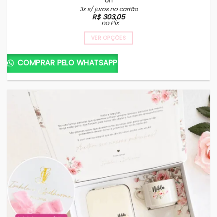
Un
3x s/ juros no cartão
R$
303,05
no Pix
VER OPÇÕES
COMPRAR PELO WHATSAPP