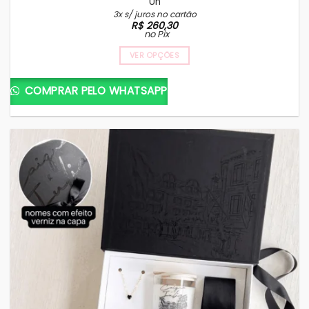
Un
3x s/ juros no cartão
R$
260,30
no Pix
VER OPÇÕES
COMPRAR PELO WHATSAPP