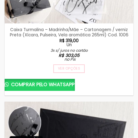
Caixa Turmalina – Madrinha/Mãe – Cartonagem / verniz
Preta (Xícara, Pulseira, Vela aromática 265ml) Cod. 1006
R$
319,00
Un
3x s/ juros no cartão
R$
303,05
no Pix
VER OPÇÕES
COMPRAR PELO WHATSAPP