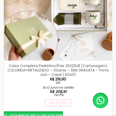
Caixa Completa Padrinhos/Pais 25X20x8 (Cartonagem)
COLORIDA+METALIZADO – Xícaras – SEM GRAVATA – Porta
Joia – Casal (4040)
R$
219,90
Un
3x s/ juros no cartão
R$
208,91
no Pix
VER OPÇÕES