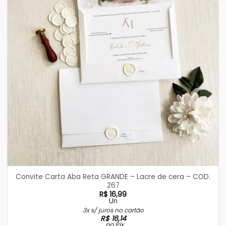
Convite Carta Aba Reta GRANDE – Lacre de cera – COD.
267
R$
16,99
Un
3x s/ juros no cartão
R$
16,14
no Pix