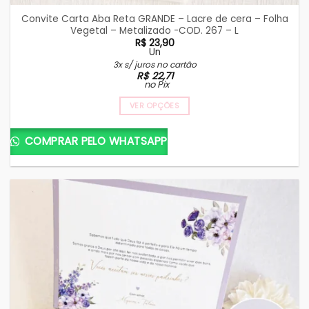
Convite Carta Aba Reta GRANDE – Lacre de cera – Folha
Vegetal – Metalizado -COD. 267 – L
R$
23,90
Un
3x s/ juros no cartão
R$
22,71
no Pix
VER OPÇÕES
COMPRAR PELO WHATSAPP