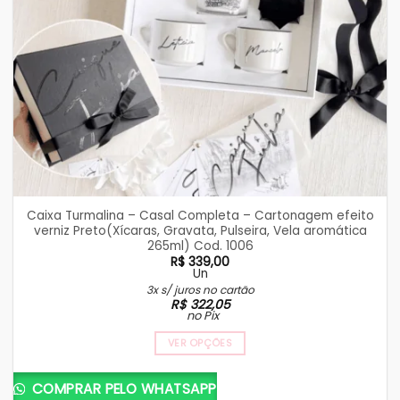
Caixa Turmalina – Casal Completa – Cartonagem efeito
verniz Preto(Xícaras, Gravata, Pulseira, Vela aromática
265ml) Cod. 1006
R$
339,00
Un
3x s/ juros no cartão
R$
322,05
no Pix
VER OPÇÕES
COMPRAR PELO WHATSAPP