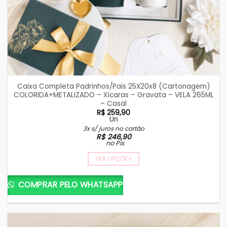
Caixa Completa Padrinhos/Pais 25X20x8 (Cartonagem)
COLORIDA+METALIZADO – Xícaras – Gravata – VELA 265ML
– Casal
R$
259,90
Un
3x s/ juros no cartão
R$
246,90
no Pix
VER OPÇÕES
COMPRAR PELO WHATSAPP