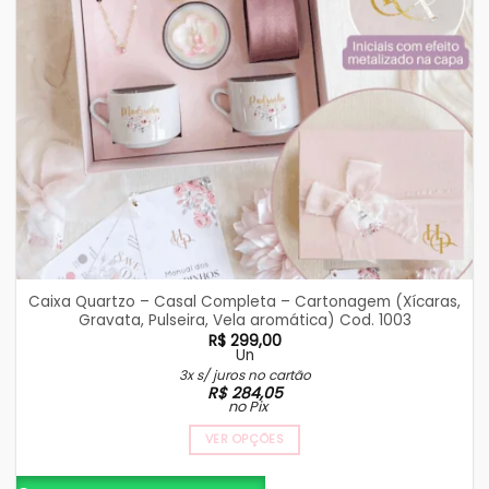
Caixa Quartzo – Casal Completa – Cartonagem (Xícaras,
Gravata, Pulseira, Vela aromática) Cod. 1003
R$
299,00
Un
3x s/ juros no cartão
R$
284,05
no Pix
VER OPÇÕES