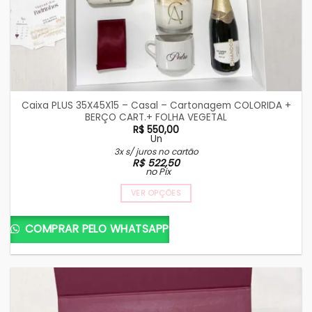
Caixa PLUS 35X45X15 – Casal – Cartonagem COLORIDA +
BERÇO CART.+ FOLHA VEGETAL
R$
550,00
Un
3x s/ juros no cartão
R$
522,50
no Pix
VER OPÇÕES
COMPRAR PELO WHATSAPP