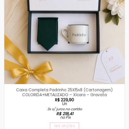
Caixa Completa Padrinho 25X15x8 (Cartonagem)
COLORIDA+METALIZADO – Xícara – Gravata
R$
229,90
Un
3x s/ juros no cartão
R$
218,41
no Pix
VER OPÇÕES