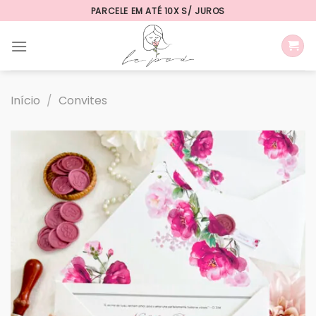
Skip
PARCELE EM ATÉ 10X S/ JUROS
to
content
Início
/
Convites