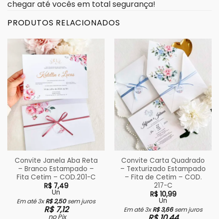
chegar até vocês em total segurança!
PRODUTOS RELACIONADOS
Convite Janela Aba Reta
Convite Carta Quadrado
– Branco Estampado –
– Texturizado Estampado
Fita Cetim – COD.201-C
– Fita de Cetim – COD.
217-C
R$
7,49
Un
R$
10,99
Un
Em até 3x
R$
2,50
sem juros
R$
7,12
Em até 3x
R$
3,66
sem juros
no Pix
R$
10,44