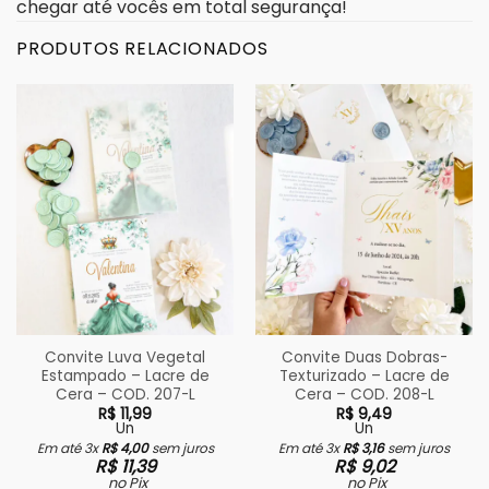
chegar até vocês em total segurança!
PRODUTOS RELACIONADOS
Convite Luva Vegetal
Convite Duas Dobras-
Estampado – Lacre de
Texturizado – Lacre de
Cera – COD. 207-L
Cera – COD. 208-L
R$
11,99
R$
9,49
Un
Un
Em até 3x
R$
4,00
sem juros
Em até 3x
R$
3,16
sem juros
R$
11,39
R$
9,02
no Pix
no Pix