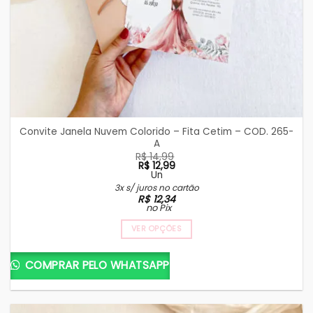
Convite Janela Nuvem Colorido – Fita Cetim – COD. 265-
A
R$
14,99
R$
12,99
Un
O
O
3x s/ juros no cartão
preço
preço
R$
12,34
original
atual
no Pix
era:
é:
R$ 14,99.
R$ 12,99.
VER OPÇÕES
COMPRAR PELO WHATSAPP