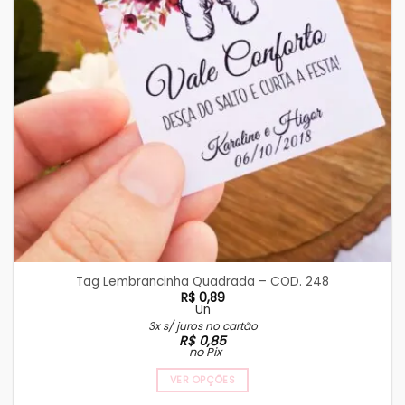
Tag Lembrancinha Quadrada – COD. 248
R$
0,89
Un
3x s/ juros no cartão
R$
0,85
no Pix
VER OPÇÕES