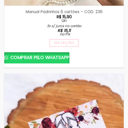
Manual Padrinhos 6 cartões – COD. 236
R$
15,90
Un
3x s/ juros no cartão
R$
15,11
no Pix
VER OPÇÕES
COMPRAR PELO WHATSAPP