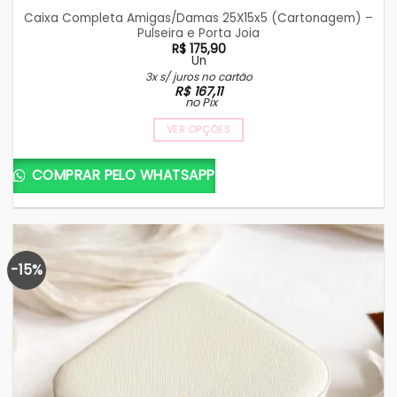
Caixa Completa Amigas/Damas 25X15x5 (Cartonagem) –
Pulseira e Porta Joia
R$
175,90
Un
3x s/ juros no cartão
R$
167,11
no Pix
VER OPÇÕES
COMPRAR PELO WHATSAPP
-15%