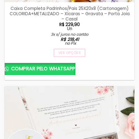
Caixa Completa Padrinhos/Pais 25X20x8 (Cartonagem)
COLORIDA+METALIZADO – Xícaras – Gravata – Porta Joia
– Casal
R$
229,90
Un
3x s/ juros no cartão
R$
218,41
no Pix
VER OPÇÕES
COMPRAR PELO WHATSAPP