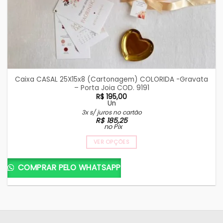
Caixa CASAL 25X15x8 (Cartonagem) COLORIDA -Gravata
– Porta Joia COD. 9191
R$
195,00
Un
3x s/ juros no cartão
R$
185,25
no Pix
VER OPÇÕES
COMPRAR PELO WHATSAPP