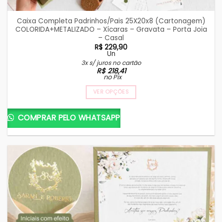
Caixa Completa Padrinhos/Pais 25X20x8 (Cartonagem)
COLORIDA+METALIZADO – Xícaras – Gravata – Porta Joia
– Casal
R$
229,90
Un
3x s/ juros no cartão
R$
218,41
no Pix
VER OPÇÕES
COMPRAR PELO WHATSAPP