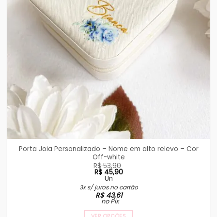
Porta Joia Personalizado – Nome em alto relevo – Cor
Off-white
R$
53,90
R$
45,90
Un
O
O
3x s/ juros no cartão
preço
preço
R$
43,61
original
atual
no Pix
era:
é:
R$ 53,90.
R$ 45,90.
VER OPÇÕES