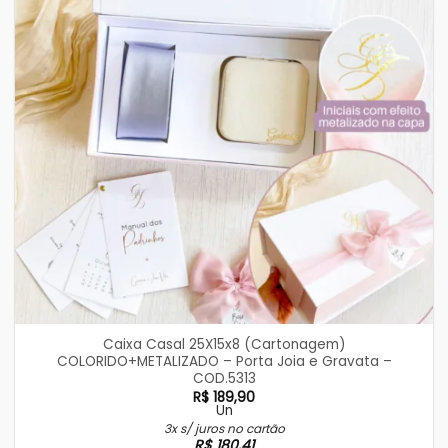
Caixa Casal 25X15x8 (Cartonagem)
COLORIDO+METALIZADO – Porta Joia e Gravata –
COD.5313
R$
189,90
Un
3x s/ juros no cartão
R$
180,41