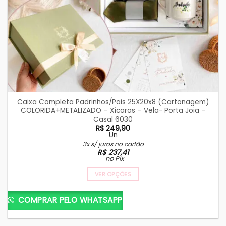
Caixa Completa Padrinhos/Pais 25X20x8 (Cartonagem)
COLORIDA+METALIZADO – Xícaras – Vela- Porta Joia –
Casal 6030
R$
249,90
Un
3x s/ juros no cartão
R$
237,41
no Pix
VER OPÇÕES
COMPRAR PELO WHATSAPP