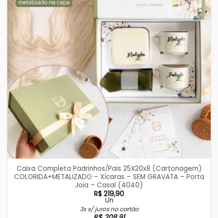
Caixa Completa Padrinhos/Pais 25X20x8 (Cartonagem)
COLORIDA+METALIZADO – Xícaras – SEM GRAVATA – Porta
Joia – Casal (4040)
R$
219,90
Un
3x s/ juros no cartão
R$
208,91