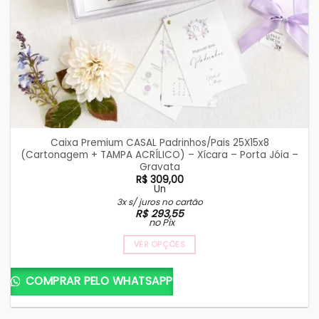
Caixa Premium CASAL Padrinhos/Pais 25X15x8
(Cartonagem + TAMPA ACRÍLICO) – Xícara – Porta Jóia –
Gravata
R$
309,00
Un
3x s/ juros no cartão
R$
293,55
no Pix
VER OPÇÕES
COMPRAR PELO WHATSAPP