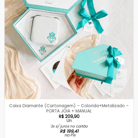
Caixa Diamante (Cartonagem) – Colorida+Metalizado –
PORTA JOIA + MANUAL
R$
209,90
Un
3x s/ juros no cartão
R$
199,41
no Pix