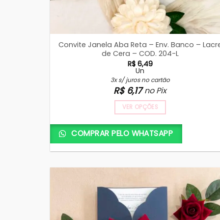
Convite Janela Aba Reta – Env. Banco – Lacr
de Cera – COD. 204-L
R$
6,49
Un
3x s/ juros no cartão
R$
6,17
no Pix
VER OPÇÕES
COMPRAR PELO WHATSAPP