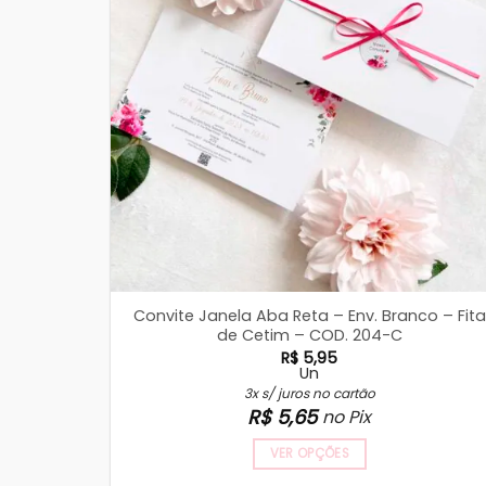
Convite Janela Aba Reta – Env. Branco – Fita
de Cetim – COD. 204-C
R$
5,95
Un
3x s/ juros no cartão
R$
5,65
no Pix
VER OPÇÕES