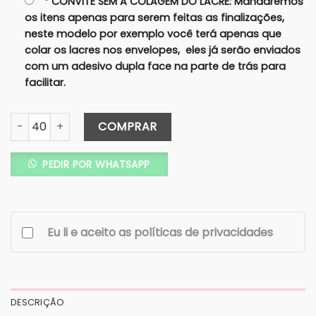
* CONVITE SEM A COLAGEM DO LACRE: Mandaremos
os itens apenas para serem feitas as finalizações,
neste modelo por exemplo você terá apenas que
colar os lacres nos envelopes, eles já serão enviados
com um adesivo dupla face na parte de trás para
facilitar.
Convite Janela Oval Colorido - Lacre de Cera - COD. 266-L
COMPRAR
PEDIR POR WHATSAPP
Eu li e aceito as políticas de privacidades
DESCRIÇÃO