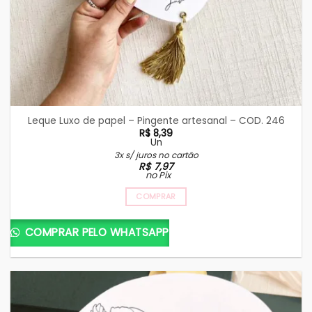
Leque Luxo de papel – Pingente artesanal – COD. 246
R$
8,39
Un
3x s/ juros no cartão
R$
7,97
no Pix
COMPRAR
COMPRAR PELO WHATSAPP