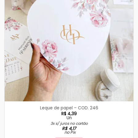
Leque de papel – COD. 246
R$
4,39
Un
3x s/ juros no cartão
R$
4,17
no Pix