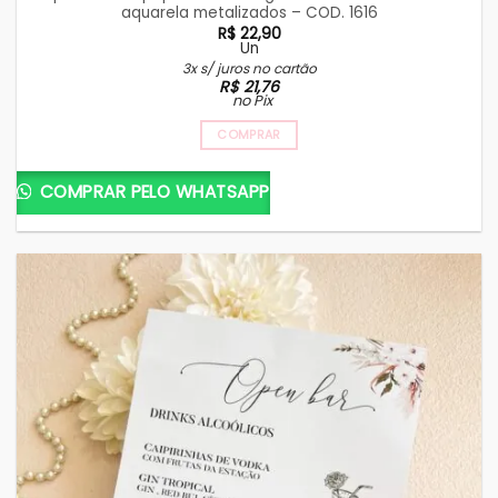
aquarela metalizados – COD. 1616
R$
22,90
Un
3x s/ juros no cartão
R$
21,76
no Pix
COMPRAR
COMPRAR PELO WHATSAPP