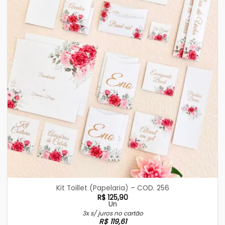
Kit Toillet (Papelaria) – COD. 256
R$
125,90
Un
3x s/ juros no cartão
R$
119,61