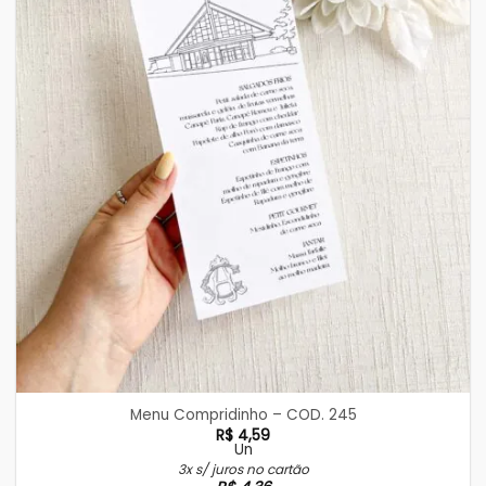
Menu Compridinho – COD. 245
R$
4,59
Un
3x s/ juros no cartão