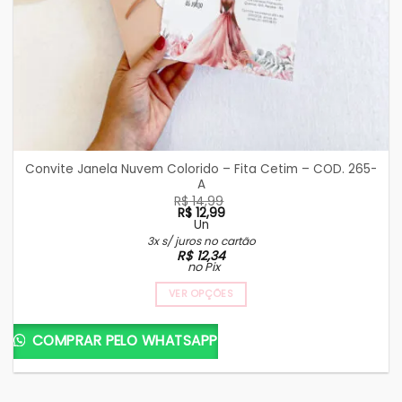
Convite Janela Nuvem Colorido – Fita Cetim – COD. 265-
A
R$
14,99
R$
12,99
Un
O
O
3x s/ juros no cartão
preço
preço
R$
12,34
original
atual
no Pix
era:
é:
R$ 14,99.
R$ 12,99.
VER OPÇÕES
COMPRAR PELO WHATSAPP