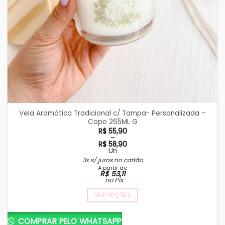
Vela Aromática Tradicional c/ Tampa- Personalizada –
Copo 265ML G
R$
55,90
–
R$
58,90
Un
Faixa
3x s/ juros no cartão
de
A partir de
preço:
R$
53,11
R$ 55,90
no Pix
através
R$ 58,90
VER OPÇÕES
Este
produto
COMPRAR PELO WHATSAPP