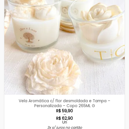
Vela Aromática c/ flor desmoldada e Tampa –
Personalizada – Copo 265ML G
R$
59,90
–
R$
62,90
Un
Faixa
3x s/ juros no cartão