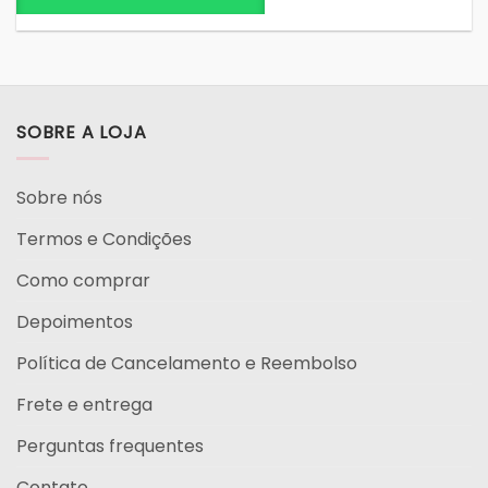
tem
várias
variantes.
As
opções
podem
SOBRE A LOJA
ser
escolhidas
na
Sobre nós
página
do
Termos e Condições
produto
Como comprar
Depoimentos
Política de Cancelamento e Reembolso
Frete e entrega
Perguntas frequentes
Contato