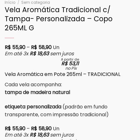
Início
/
Sem categoria
Vela Aromática Tradicional c/
Tampa- Personalizada – Copo
265ML G
Faixa de preço: R$ 55,90 através R$ 
R$
55,90
–
R$
58,90
Un
Em até 3x
R$
18,63
sem juros
A partir de
R$
53,11
no Pix
Vela Aromática em Pote 265ml – TRADICIONAL
Cada vela acompanha:
tampa de madeira natural
etiqueta personalizada
(padrão em fundo
transparente, com impressão tradicional)
Faixa de preço: R$ 55,90 através R$ 
R$
55,90
–
R$
58,90
Un
Em até 3x
R$
18,63
sem juros