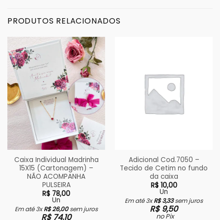
PRODUTOS RELACIONADOS
Caixa Individual Madrinha
Adicional Cod.7050 –
15X15 (Cartonagem) –
Tecido de Cetim no fundo
NÃO ACOMPANHA
da caixa
PULSEIRA
R$
10,00
Un
R$
78,00
Un
Em até 3x
R$
3,33
sem juros
R$
9,50
Em até 3x
R$
26,00
sem juros
R$
74,10
no Pix