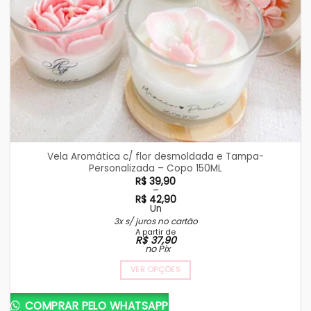
Vela Aromática c/ flor desmoldada e Tampa-
Personalizada – Copo 150ML
R$
39,90
–
R$
42,90
Un
Faixa
3x s/ juros no cartão
de
A partir de
preço:
R$
37,90
R$ 39,90
no Pix
através
R$ 42,90
VER OPÇÕES
Este
produto
COMPRAR PELO WHATSAPP