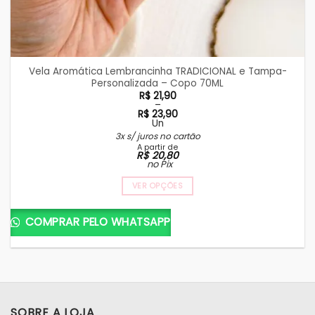
Vela Aromática Lembrancinha TRADICIONAL e Tampa-
Personalizada – Copo 70ML
R$
21,90
–
R$
23,90
Un
Faixa
3x s/ juros no cartão
de
A partir de
preço:
R$
20,80
R$ 21,90
no Pix
através
R$ 23,90
VER OPÇÕES
Este
produto
COMPRAR PELO WHATSAPP
tem
várias
variantes.
As
opções
podem
SOBRE A LOJA