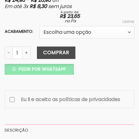
R$
24,90
–
R$
26,90
Un
Em até 3x
R$
8,30
sem juros
A partir de
R$
23,65
no Pix
LIMPAR
ACABAMENTO:
Vela Aromática Lembrancinha c/ flor desmoldada e Tamp
COMPRAR
PEDIR POR WHATSAPP
Eu li e aceito as políticas de privacidades
DESCRIÇÃO