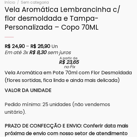
Início
/
Sem categoria
Vela Aromática Lembrancinha c/
flor desmoldada e Tampa-
Personalizada – Copo 70ML
Faixa de preço: R$ 24,90 através R$ 
R$
24,90
–
R$
26,90
Un
Em até 3x
R$
8,30
sem juros
A partir de
R$
23,65
no Pix
Vela Aromática em Pote 70ml com Flor Desmoldada
(flores sortidas, fica linda e ainda mais delicada)
VALOR DA UNIDADE
Pedido mínimo: 25 unidades (não vendemos
unitário).
PRAZO DE CONFECÇÃO E ENVIO: Conferir data mais
próxima de envio com nosso setor de atendimento