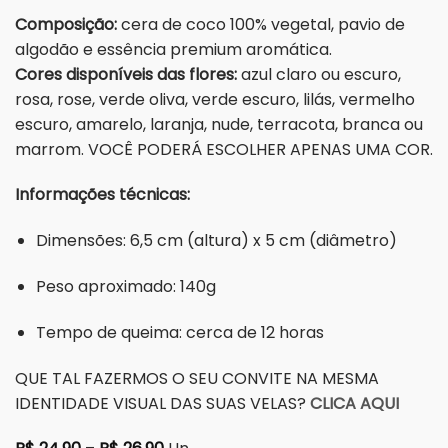
Composição:
cera de coco 100% vegetal, pavio de
algodão e essência premium aromática.
Cores disponíveis das flores:
azul claro ou escuro,
rosa, rose, verde oliva, verde escuro, lilás, vermelho
escuro, amarelo, laranja, nude, terracota, branca ou
marrom. VOCÊ PODERÁ ESCOLHER APENAS UMA COR.
Informações técnicas:
Dimensões: 6,5 cm (altura) x 5 cm (diâmetro)
Peso aproximado: 140g
Tempo de queima: cerca de 12 horas
QUE TAL FAZERMOS O SEU CONVITE NA MESMA
IDENTIDADE VISUAL DAS SUAS VELAS?
CLICA AQUI
Faixa de preço: R$ 24,90 através R$ 