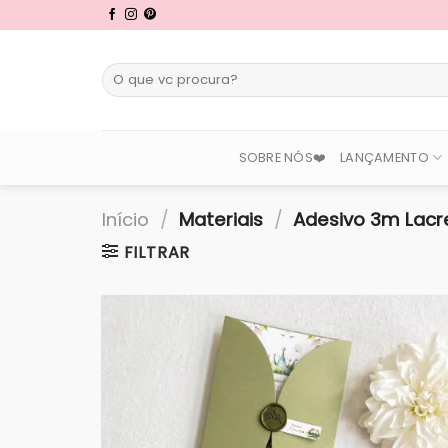
Skip
to
content
Pesquisar
por:
SOBRE NÓS❤️
LANÇAMENTO
Início
/
Materiais
/
Adesivo 3m Lacr
FILTRAR