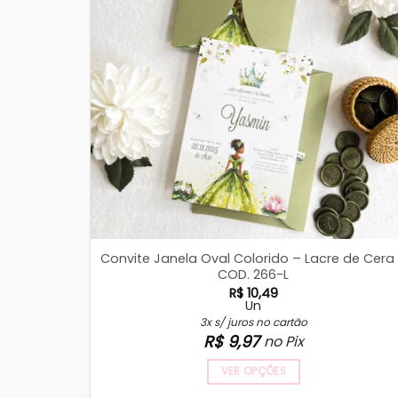
Convite Janela Oval Colorido – Lacre de Cera
COD. 266-L
R$
10,49
Un
3x s/ juros no cartão
R$
9,97
no Pix
VER OPÇÕES