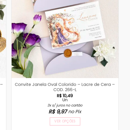
 –
Convite Janela Oval Colorido – Lacre de Cera –
COD. 266-L
R$
10,49
Un
3x s/ juros no cartão
R$
9,97
no Pix
VER OPÇÕES