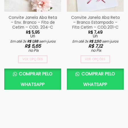
Convite Janela Aba Reta
Convite Janela Aba Reta
– Env. Branco – Fita de
– Branco Estampado –
Cetim – COD. 204-C
Fita Cetim – COD.201-C
R$
5,95
R$
7,49
Un
Un
Em até 3x
R$
1,98
sem juros
Em até 3x
R$
2,50
sem juros
R$
5,65
R$
7,12
no Pix
no Pix
VER OPÇÕES
VER OPÇÕES
COMPRAR PELO
COMPRAR PELO
WHATSAPP
WHATSAPP