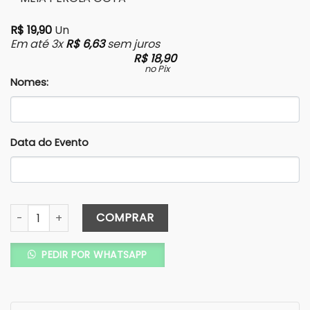
R$
19,90
Un
Em até 3x
R$
6,63
sem juros
R$
18,90
no Pix
Nomes:
Data do Evento
Convite Carta Tradicional – Texturizado - Relevo Seco - P
COMPRAR
PEDIR POR WHATSAPP