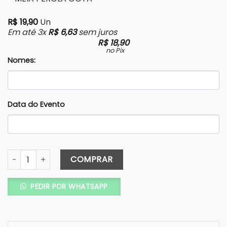
R$
19,90
Un
Em até 3x
R$
6,63
sem juros
R$
18,90
no Pix
Nomes:
Data do Evento
Convite Carta Tradicional – Texturizado - Relevo Seco - L
COMPRAR
PEDIR POR WHATSAPP