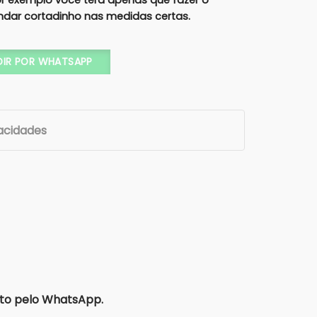
por exemplo você terá apenas que fazer o
ndar cortadinho nas medidas certas.
MÃ (cópia) quantidade
DIR POR WHATSAPP
vacidades
to pelo WhatsApp.