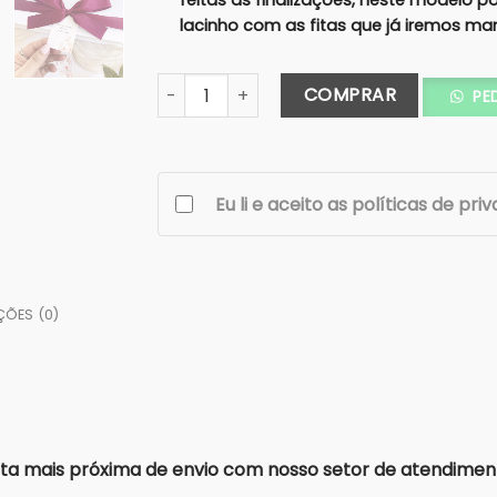
feitas as finalizações, neste modelo 
lacinho com as fitas que já iremos ma
Caixa G Avulsa 25X20x8 (Cartonagem) +I
COMPRAR
PE
Eu li e aceito as políticas de pri
ÇÕES (0)
a mais próxima de envio com nosso setor de atendimen