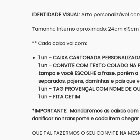
IDENTIDADE VISUAL
: Arte personalizável c
Tamanho Interno aproximado: 24cm x19cm
** Cada caixa vai com:
1 un – CAIXA CARTONADA PERSONALIZAD
1 un – CONVITE COM TEXTO COLADO NA PA
tampa e você ESCOLHE a frase, porém a 
separados, pajens, daminhas e pais que 
1 un – TAG PROVENÇAL COM NOME DE QUE
1 un – FITA CETIM
*IMPORTANTE: Mandaremos as caixas com o l
danificar no transporte e cada item chega
QUE TAL FAZERMOS O SEU CONVITE NA MESM