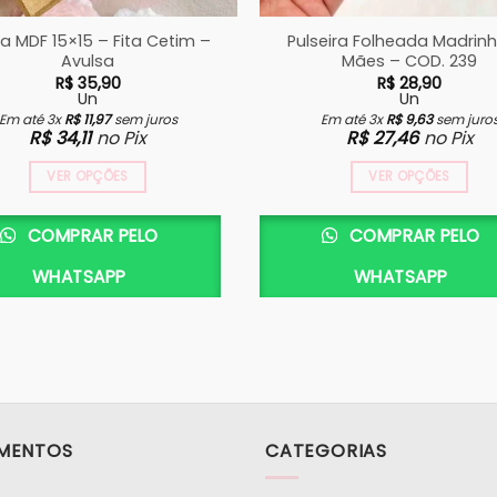
a MDF 15×15 – Fita Cetim –
Pulseira Folheada Madrin
Avulsa
Mães – COD. 239
R$
35,90
R$
28,90
Un
Un
Em até 3x
R$
11,97
sem juros
Em até 3x
R$
9,63
sem juro
R$
34,11
no Pix
R$
27,46
no Pix
VER OPÇÕES
VER OPÇÕES
Este
produto
COMPRAR PELO
COMPRAR PELO
tem
WHATSAPP
WHATSAPP
várias
variantes.
As
opções
podem
ser
escolhidas
MENTOS
CATEGORIAS
na
página