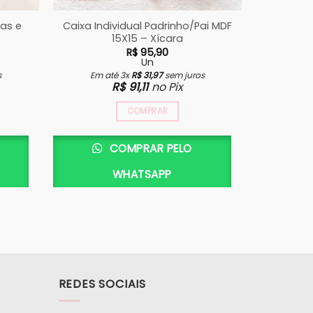
has e
Caixa Individual Padrinho/Pai MDF
Xícara Po
15X15 – Xícara
(
R$
95,90
Un
s
Em até 3x
R$
31,97
sem juros
Em a
R$
91,11
no Pix
COMPRAR
COMPRAR PELO
WHATSAPP
REDES SOCIAIS