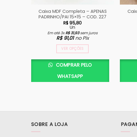
Caixa MDF Completa – APENAS
Caix
PADRINHO/PAI 15×15 – COD. 227
R$
95,80
Un
Em até 3x
R$
31,93
sem juros
R$
91,01
no Pix
VER OPÇÕES
COMPRAR PELO
WHATSAPP
SOBRE A LOJA
PAGA