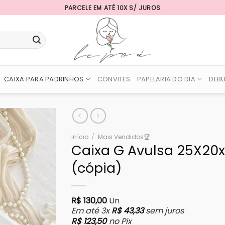
PARCELE EM ATÉ 10X S/ JUROS
CAIXA PARA PADRINHOS
CONVITES
PAPELARIA DO DIA
DEB
Início
/
Mais Vendidos🏆
Caixa G Avulsa 25X20
(cópia)
R$
130,00
Un
Em até 3x
R$
43,33
sem juros
R$
123,50
no Pix