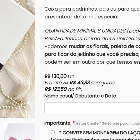
Caixa para padrinhos, pais ou para qu
presentear de forma especial.
QUANTIDADE MINÍMA: 8 UNIDADES (pode
Pais/Padrinhos, acima das 6 unidade
Podemos
mudar os florais, paleta de co
para ficar do jeitinho que você precisa,
podem ser em outra cor que temos em 
R$
130,00
Un
Em até 3x
R$
43,33
sem juros
R$
123,50
no Pix
Nome casal/ Debutante e Data:
Importante:
*
Estou Ciente * Selecione para inclui
* CONVITE SEM MONTAGEM DO LAÇO: