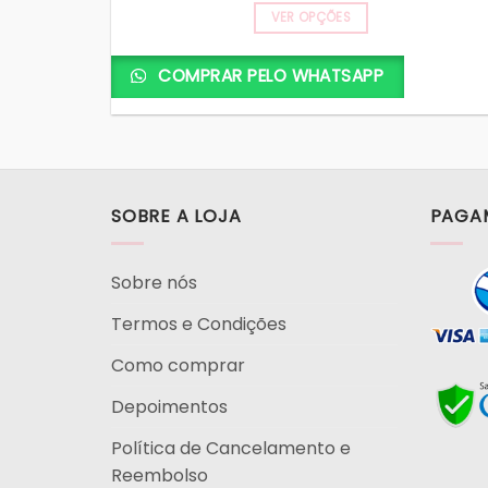
através
R$ 26,90
VER OPÇÕES
Este
produto
COMPRAR PELO WHATSAPP
tem
várias
variantes.
As
opções
SOBRE A LOJA
PAGA
podem
ser
escolhidas
Sobre nós
na
página
Termos e Condições
do
Como comprar
produto
Depoimentos
Política de Cancelamento e
Reembolso