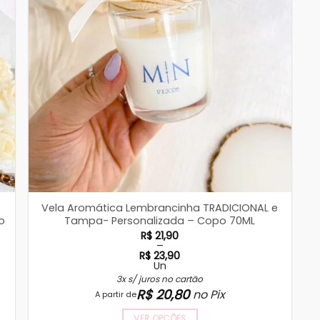
Vela Aromática Lembrancinha TRADICIONAL e
o
Tampa- Personalizada – Copo 70ML
R$
21,90
–
R$
23,90
Un
Faixa
de
3x s/ juros no cartão
preço:
R$
20,80
no Pix
A partir de
R$ 21,90
através
R$ 23,90
VER OPÇÕES