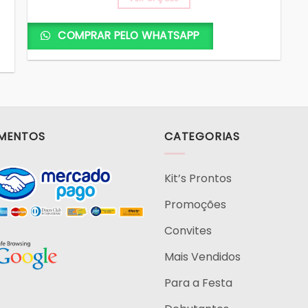
Este
produto
COMPRAR PELO WHATSAPP
tem
várias
variantes.
As
opções
podem
MENTOS
CATEGORIAS
ser
escolhidas
na
Kit’s Prontos
página
Promoções
do
produto
Convites
Mais Vendidos
Para a Festa