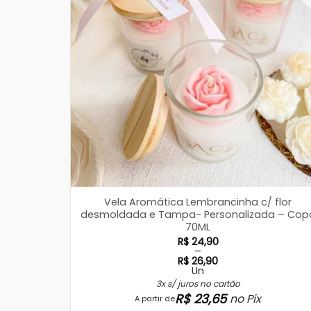
Vela Aromática Lembrancinha c/ flor
desmoldada e Tampa- Personalizada – Cop
70ML
R$
24,90
–
R$
26,90
Un
Faixa
de
3x s/ juros no cartão
preço:
R$
23,65
no Pix
A partir de
R$ 24,90