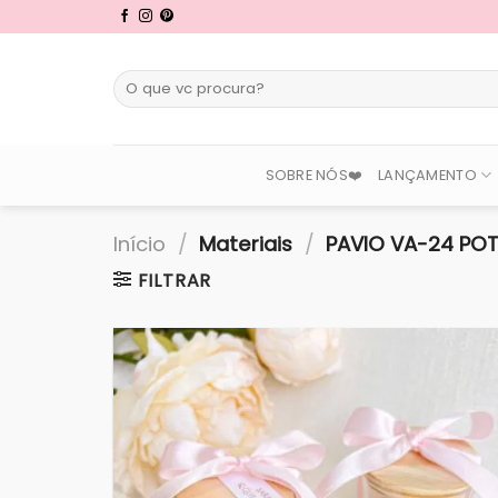
Skip
to
content
Pesquisar
por:
SOBRE NÓS❤️
LANÇAMENTO
Início
/
Materiais
/
PAVIO VA-24 POT
FILTRAR