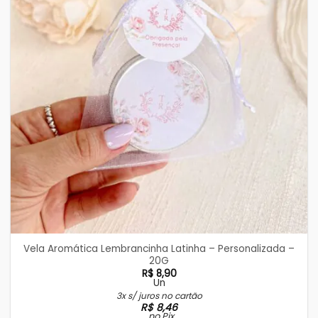
Vela Aromática Lembrancinha Latinha – Personalizada –
20G
R$
8,90
Un
3x s/ juros no cartão
R$
8,46
no Pix